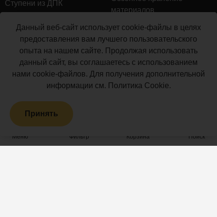
пластины
Ступени из ДПК
материалов
Concrete
Натуральное дерево
также
Гарантийное обслуживание
Данный веб-сайт использует cookie-файлы в целях
не
Керамогранит
предоставления вам лучшего пользовательского
Доставка
вызывает
опыта на нашем сайте. Продолжая использовать
Мебель для террас
затруднений.
Монтаж террасной доски
данный сайт, вы соглашаетесь с использованием
Маркизы и перголы
Благодаря
нами cookie-файлов. Для получения дополнительной
Производство террасной
точно
Сайдинг ДПК
информации см.
Политика Cookie
.
доски
выверенным
Распродажа
размерам
Принять
и
Террасная доска ДПК
формам,
Грядки из ДПК
Меню
Фильтр
Корзина
Поиск
их
укладка
осуществляется
Проекты
Информация
быстро
Открытые террасы
Акции и новости
и
без
Патио
Статьи
особых