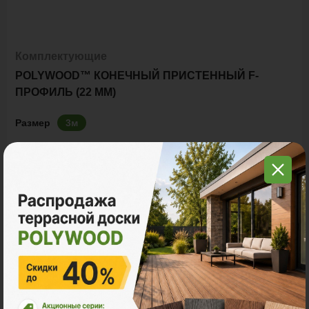
Комплектующие
POLYWOOD™ КОНЕЧНЫЙ ПРИСТЕННЫЙ F-
ПРОФИЛЬ (22 ММ)
Размер
3м
Ед. измерения
пог. м.
шт
770 ₽
Цена за
пог. м.:
пог. м.
Итого заказ
3 пог. м.:
2310 ₽
В корзину
Рассчитать