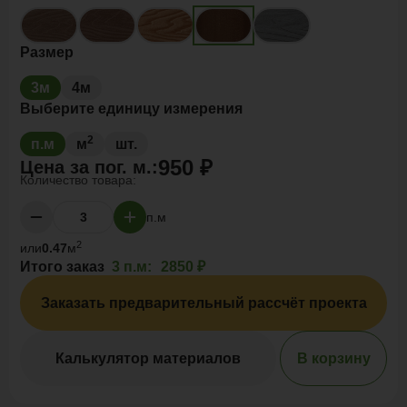
Размер
3м
4м
Выберите единицу измерения
2
п.м
м
шт.
950 ₽
Цена за
пог. м.
:
Количество товара:
п.м
2
или
0.47
м
Итого заказ
3 п.м:
2850 ₽
Заказать предварительный рассчёт проекта
Калькулятор материалов
В корзину