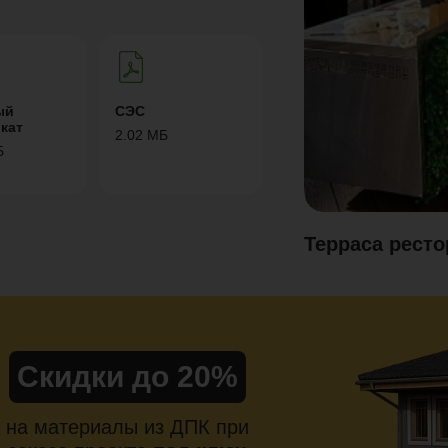
ый
СЭС
кат
2.02 МБ
Б
Терраса рест
Скидки до 20%
на материалы из ДПК при