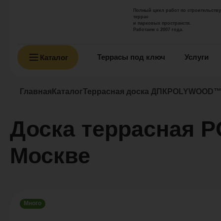
Полный цикл работ по строительству
террас
и парковых пространств.
Работаем с 2007 года.
Террасы под ключ
Услуги
Каталог
Главная
Каталог
Террасная доска ДПК
POLYWOOD™
Доска террасная
Москве
Много