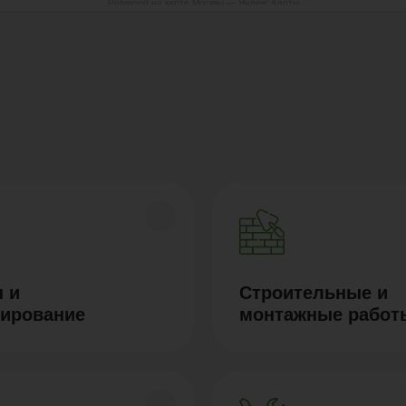
Polywood на карте Москвы — Яндекс Карты
 и
Строительные и
тирование
монтажные работ