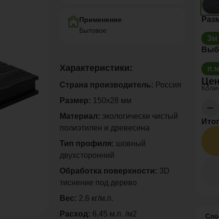
Раз
Применение
Бытовое
3м
Выб
Характеристики:
п.
Цен
Страна производитель:
Россия
Колич
Размер:
150х28 мм
Материал:
экологически чистый
Итог
полиэтилен и древесина
Тип профиля:
шовный
двухсторонний
Обработка поверхности:
3D
тиснение под дерево
Вес:
2,6 кг/м.п.
Расход:
6,45 м.п. /м2
Спо