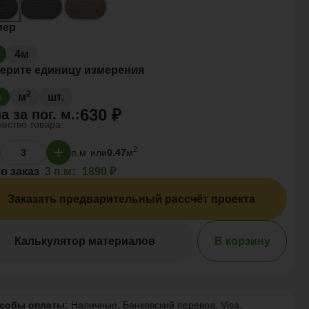
мер
4м
ерите единицу измерения
2
м
м
шт.
630 ₽
а за
пог. м.
:
ество товара:
2
п.м
или
0.47
м
о заказ
3 п.м:
1890 ₽
Заказать предварительный рассчёт проекта
Калькулятор материалов
В корзину
собы оплаты:
Наличные, Банковский перевод, Visa,