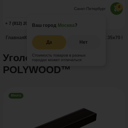
0
Санкт-Петербург
Заказать звонок
+ 7 (812) 209-19-59
Ваш город
Москва
?
Главная
Каталог
Комплектующие
Уголок ДПК 35х70 
Да
Нет
Уголок ДПК 35х70
Стоимость товаров в разных
городах может отличаться
POLYWOOD™
Много