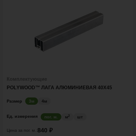
Комплектующие
POLYWOOD™ ЛАГА АЛЮМИНИЕВАЯ 40Х45
Размер
3м
4м
2
Ед. измерения
пог. м.
м
шт
840 ₽
Цена за
пог. м.: