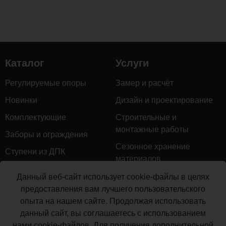
Размер
35х70
мм
Каталог
Услуги
Регулируемые опоры
Замер и расчёт
Комментарии
Новинки
Дизайн и проектирование
Загрузка
Комплектующие
Строительные и
комментариев...
монтажные работы
Заборы и ограждения
Сезонное хранение
Ступени из ДПК
материалов
Натуральное дерево
Гарантийное обслуживание
Данный веб-сайт использует cookie-файлы в целях
Керамогранит
предоставления вам лучшего пользовательского
Доставка
опыта на нашем сайте. Продолжая использовать
Мебель для террас
Монтаж террасной доски
данный сайт, вы соглашаетесь с использованием
Маркизы и перголы
нами cookie-файлов. Для получения дополнительной