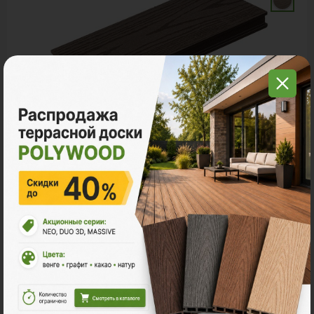
Террасная доска ДПК
POLYWOOD™ DUO
Ударная стойкость:
Средняя
Размер
3м
4м
6м
2
Ед. измерения
пог. м.
м
шт
630 ₽
Цена за
пог. м.: