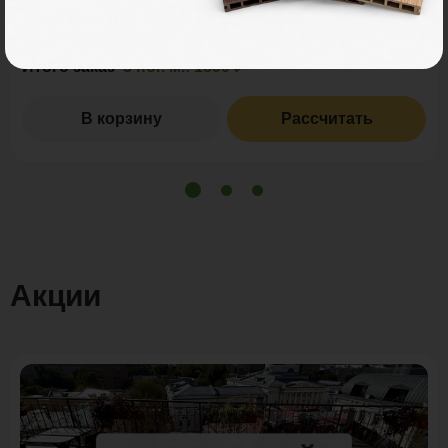
2
пог. м.
или
0.47
м
Итого заказ
3 пог. м.:
1890 ₽
В корзину
Рассчитать
Акции