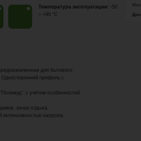
Mas
Температура эксплуатации:
-50
?
?
÷ +90 °C
Дос
предназначенная для бытового
. Односторонний профиль с
"Поливуд", с учётом особенностей
домов, зонах отдыха,
й интенсивностью нагрузок.