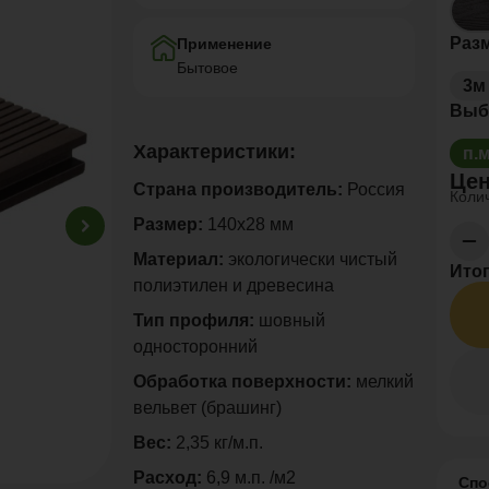
Раз
Применение
Бытовое
3м
Выб
Характеристики:
п.
Цен
Страна производитель:
Россия
Колич
Размер:
140х28 мм
Материал:
экологически чистый
Итог
полиэтилен и древесина
Тип профиля:
шовный
односторонний
Обработка поверхности:
мелкий
вельвет (брашинг)
Вес:
2,35 кг/м.п.
Расход:
6,9 м.п. /м2
Спо