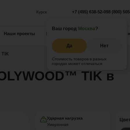
+7 (495) 638-52-09
8 (800) 50
Курск
Ваш город
Москва
?
Наши проекты
Информация
Инжиниринг
О 
Да
Нет
TIK
Стоимость товаров в разных
городах может отличаться
POLYWOOD™ TIK в
Ударная нагрузка
Цве
Умеренная