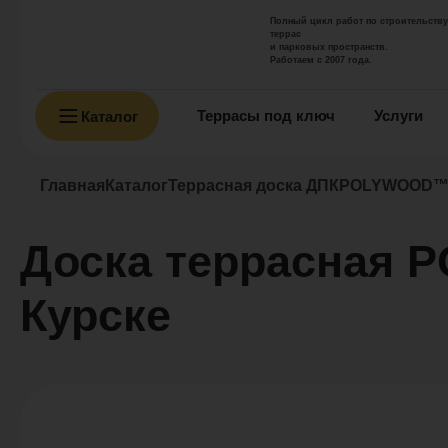
Полный цикл работ по строительству
террас
и парковых пространств.
Работаем с 2007 года.
Террасы под ключ
Услуги
Каталог
Главная
Каталог
Террасная доска ДПК
POLYWOOD™ 
Доска террасная 
Курске