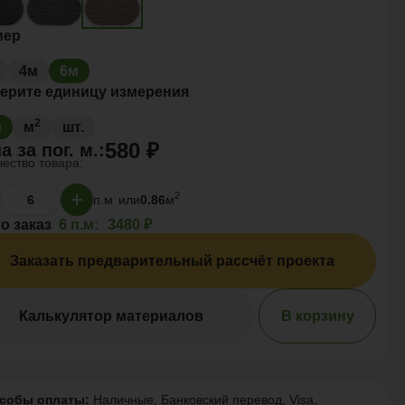
мер
4м
6м
ерите единицу измерения
2
м
м
шт.
580 ₽
а за
пог. м.
:
ество товара:
2
п.м
или
0.86
м
о заказ
6 п.м:
3480 ₽
Заказать предварительный рассчёт проекта
Калькулятор материалов
В корзину
собы оплаты:
Наличные, Банковский перевод, Visa,