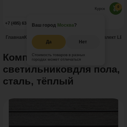
0
Курск
Заказать звонок
+7 (495) 638-52-09
Ваш город
Москва
?
Главная
Каталог
Освещение для террас
Комплект LED 
Да
Нет
Комплект LED
Стоимость товаров в разных
городах может отличаться
светильниковдля пола,
сталь, тёплый