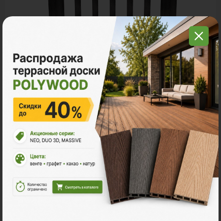
Заборы и ограждения
POLYWOOD™ КЛАССИК DUO
Ед. измерения
пог. м.
10 600 ₽
Цена за пог. м.:
Количество:
В корзину
Рассчитать