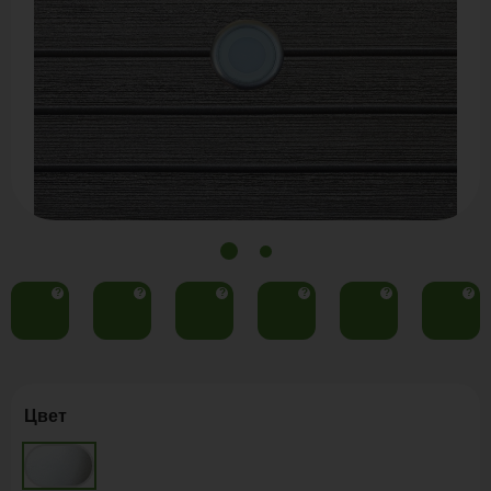
?
?
?
?
?
?
Цвет