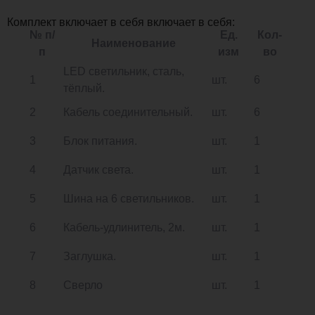
Комплект включает в себя включает в себя:
№ п/
Ед.
Кол-
Наименование
п
изм
во
LED светильник, сталь,
1
шт.
6
тёплый.
2
Кабель соединительный.
шт.
6
3
Блок питания.
шт.
1
4
Датчик света.
шт.
1
5
Шина на 6 светильников.
шт.
1
6
Кабель-удлинитель, 2м.
шт.
1
7
Заглушка.
шт.
1
8
Сверло
шт.
1