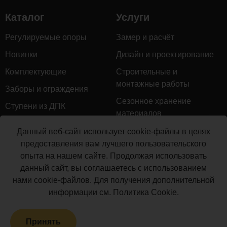
комментариев...
Каталог
Услуги
Регулируемые опоры
Замер и расчёт
Новинки
Дизайн и проектирование
Комплектующие
Строительные и
монтажные работы
Заборы и ограждения
Сезонное хранение
Ступени из ДПК
материалов
Натуральное дерево
Гарантийное обслуживание
Данный веб-сайт использует cookie-файлы в целях
Керамогранит
предоставления вам лучшего пользовательского
Доставка
опыта на нашем сайте. Продолжая использовать
Мебель для террас
Монтаж террасной доски
данный сайт, вы соглашаетесь с использованием
Маркизы и перголы
нами cookie-файлов. Для получения дополнительной
Производство террасной
Сайдинг ДПК
информации см.
Политика Cookie
.
доски
Распродажа
Принять
Террасная доска ДПК