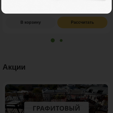
Итого заказ
3 пог. м.:
945 ₽
В корзину
Рассчитать
Акции