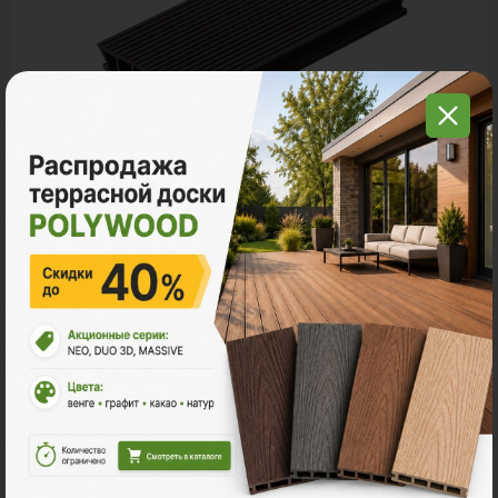
Террасная доска ДПК
POLYWOOD™ NEO
Ударная стойкость:
Умеренная
Размер
3м
4м
6м
2
Ед. измерения
пог. м.
м
шт
315 ₽
Цена за
пог. м.:
2
пог. м.
или
0.47
м