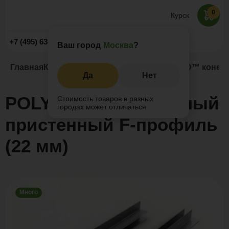
0
Курск
Заказать звонок
+7 (495) 638-52-09
Ваш город
Москва
?
Главная
Каталог
Комплектующие
POLYWOOD™ конечны
Да
Нет
POLYWOOD™ конечный
Стоимость товаров в разных
городах может отличаться
пристенный F-профиль
(22 мм)
Много