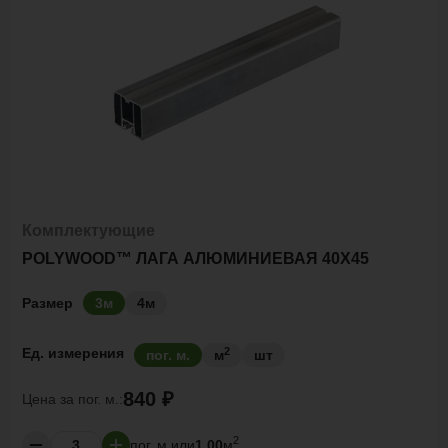
Комплектующие
POLYWOOD™ ЛАГА АЛЮМИНИЕВАЯ 40Х45
Размер
3м
4м
2
Ед. измерения
пог. м.
м
шт
840 ₽
Цена за
пог. м.:
2
пог. м.
или
1.00
м