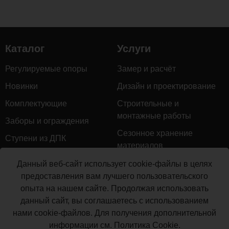
комментариев...
Каталог
Услуги
Регулируемые опоры
Замер и расчёт
Новинки
Дизайн и проектирование
Комплектующие
Строительные и
монтажные работы
Заборы и ограждения
Сезонное хранение
Ступени из ДПК
материалов
Натуральное дерево
Гарантийное обслуживание
Данный веб-сайт использует cookie-файлы в целях
Керамогранит
предоставления вам лучшего пользовательского
Доставка
опыта на нашем сайте. Продолжая использовать
Мебель для террас
Монтаж террасной доски
данный сайт, вы соглашаетесь с использованием
Маркизы и перголы
нами cookie-файлов. Для получения дополнительной
Производство террасной
Сайдинг ДПК
информации см.
Политика Cookie
.
доски