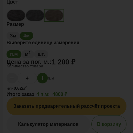
Цвет
Размер
3м
4м
Выберите единицу измерения
2
п.м
м
шт.
1 200 ₽
Цена за
пог. м.
:
Количество товара:
п.м
2
или
0.62
м
Итого заказ
4 п.м:
4800 ₽
Заказать предварительный рассчёт проекта
Калькулятор материалов
В корзину