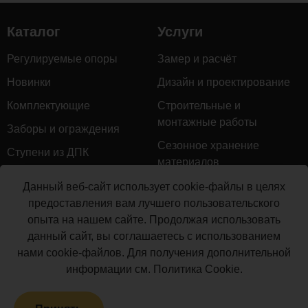
применения
на
Каталог
Услуги
коммерческих
объектах
Регулируемые опоры
Замер и расчёт
и
Новинки
Дизайн и проектирование
обладающая
высокой
Комплектующие
Строительные и
ударной
монтажные работы
Заборы и ограждения
стойкостью.
Сезонное хранение
Доска
Ступени из ДПК
материалов
может
Натуральное дерево
укладываться
Гарантийное обслуживание
Данный веб-сайт использует cookie-файлы в целях
одной
Керамогранит
предоставления вам лучшего пользовательского
Доставка
из
опыта на нашем сайте. Продолжая использовать
Мебель для террас
двух
Монтаж террасной доски
данный сайт, вы соглашаетесь с использованием
Маркизы и перголы
сторон
нами cookie-файлов. Для получения дополнительной
Производство террасной
с
Сайдинг ДПК
информации см.
Политика Cookie
.
доски
типом
Распродажа
поверхности