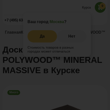
0
Курск
Заказать звонок
+7 (495) 638-52-09
Ваш город
Москва
?
Главная
Каталог
Террасная доска ДПК
POLYWOOD™ MI
Да
Нет
Доска террасная
Стоимость товаров в разных
городах может отличаться
POLYWOOD™ MINERAL
MASSIVE в Курске
Много