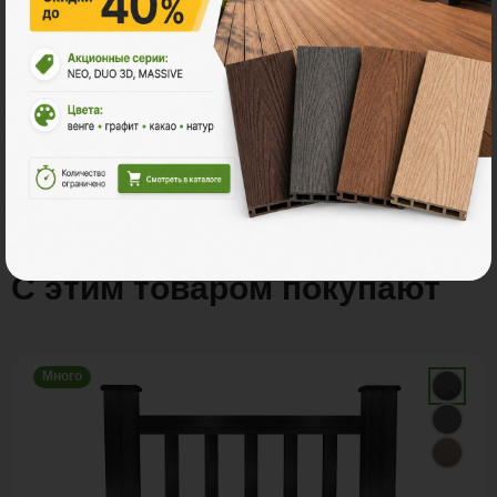
Итого заказ
3 пог. м.:
2310 ₽
В корзину
Рассчитать
С этим товаром покупают
Много