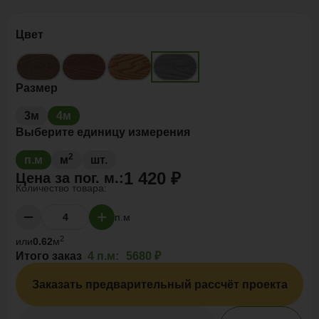
Цвет
Размер
3м
4м
Выберите единицу измерения
2
п.м
м
шт.
1 420 ₽
Цена за
пог. м.
:
Количество товара:
п.м
2
или
0.62
м
Итого заказ
4 п.м:
5680 ₽
Заказать предварительный рассчёт проекта