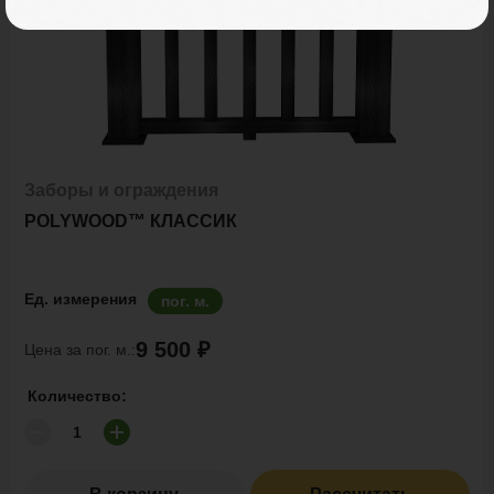
Заборы и ограждения
POLYWOOD™ КЛАССИК
Ед. измерения
пог. м.
9 500 ₽
Цена за пог. м.:
Количество: