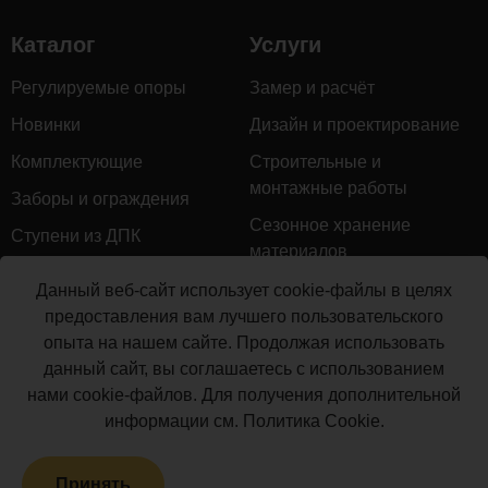
применения
Каталог
Услуги
на
коммерческих
Регулируемые опоры
Замер и расчёт
объектах
Новинки
Дизайн и проектирование
и
обладающая
Комплектующие
Строительные и
высокой
монтажные работы
Заборы и ограждения
ударной
Сезонное хранение
стойкостью.
Ступени из ДПК
материалов
Доска
Натуральное дерево
может
Гарантийное обслуживание
Данный веб-сайт использует cookie-файлы в целях
укладываться
Керамогранит
предоставления вам лучшего пользовательского
Доставка
одной
опыта на нашем сайте. Продолжая использовать
Мебель для террас
из
Монтаж террасной доски
данный сайт, вы соглашаетесь с использованием
Маркизы и перголы
двух
нами cookie-файлов. Для получения дополнительной
Производство террасной
сторон
Сайдинг ДПК
информации см.
Политика Cookie
.
доски
с
Распродажа
типом
Принять