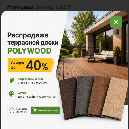
Итого заказ
3 пог. м.:
2310 ₽
В корзину
Рассчитать
С этим товаром покупают
Много