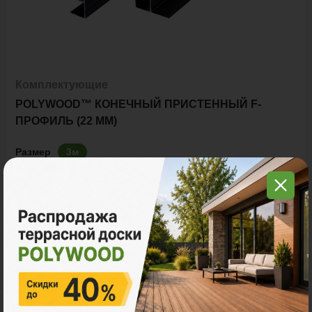
Комплектующие
POLYWOOD™ КОНЕЧНЫЙ ПРИСТЕННЫЙ F-
ПРОФИЛЬ (22 ММ)
Размер
3м
Ед. измерения
пог. м.
шт
770 ₽
Цена за
пог. м.:
пог. м.
Итого заказ
3 пог. м.:
2310 ₽