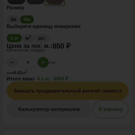
Размер
3м
4м
Выберите единицу измерения
2
п.м
м
шт.
850 ₽
Цена за
пог. м.
:
Количество товара:
п.м
2
или
0.62
м
Итого заказ
4 п.м:
3400 ₽
Заказать предварительный рассчёт проекта
Калькулятор материалов
В корзину