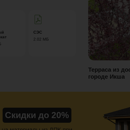
ый
СЭС
кат
2.02 МБ
Б
Терраса из д
городе Икша
Скидки до 20%
на материалы из ДПК при