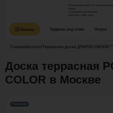
Полный цикл работ по строительству
террас
и парковых пространств.
Работаем с 2007 года.
Террасы под ключ
Услуги
Каталог
Главная
Каталог
Террасная доска ДПК
POLYWOOD™
Доска террасная
COLOR в Москве
Под заказ