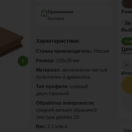
Раз
Применение
Бытовое
3м
Выб
Характеристики:
п.
Цен
Страна производитель:
Россия
Колич
Размер:
150х28 мм
Материал:
экологически чистый
Итог
полиэтилен и древесина
Тип профиля:
шовный
двухсторонний
Обработка поверхности:
средний вельвет (брашинг)/
текстура дерева 2D
Вес:
2,2 кг/м.п.
Спо