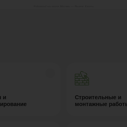
Polywood на карте Москвы — Яндекс Карты
 и
Строительные и
тирование
монтажные работ