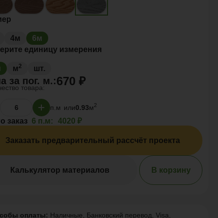
мер
4м
6м
ерите единицу измерения
2
м
м
шт.
670 ₽
а за
пог. м.
:
ество товара:
2
п.м
или
0.93
м
о заказ
6 п.м:
4020 ₽
Заказать предварительный рассчёт проекта
Калькулятор материалов
В корзину
собы оплаты:
Наличные, Банковский перевод, Visa,