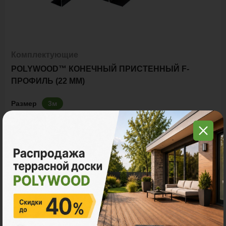
Комплектующие
POLYWOOD™ КОНЕЧНЫЙ ПРИСТЕННЫЙ F-
ПРОФИЛЬ (22 ММ)
Размер
3м
Ед. измерения
пог. м.
шт
770 ₽
Цена за
пог. м.:
пог. м.
Итого заказ
3 пог. м.:
2310 ₽
В корзину
Рассчитать