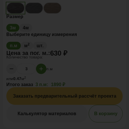
Размер
3м
4м
Выберите единицу измерения
2
п.м
м
шт.
630 ₽
Цена за
пог. м.
:
Количество товара:
п.м
2
или
0.47
м
Итого заказ
3 п.м:
1890 ₽
Заказать предварительный рассчёт проекта
Калькулятор материалов
В корзину