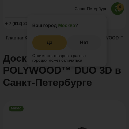
0
Санкт-Петербург
Заказать звонок
+ 7 (812) 209-19-59
Ваш город
Москва
?
Главная
Каталог
Террасная доска ДПК
POLYWOOD™ D
Да
Нет
Доска террасная
Стоимость товаров в разных
городах может отличаться
POLYWOOD™ DUO 3D в
Санкт-Петербурге
Много