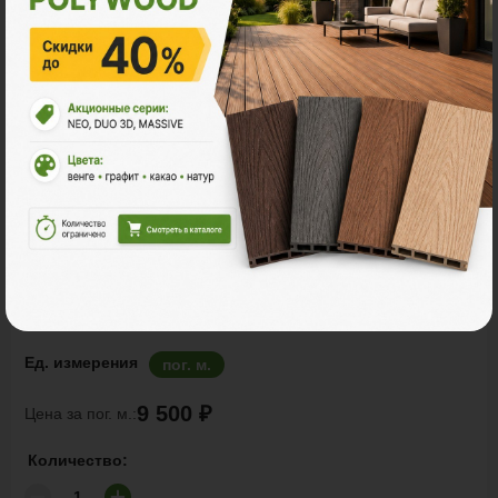
Заборы и ограждения
POLYWOOD™ КЛАССИК
Ед. измерения
пог. м.
9 500 ₽
Цена за пог. м.:
Количество: