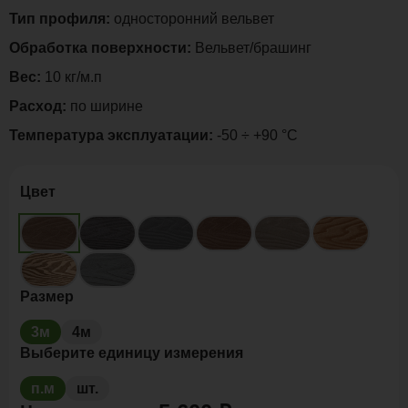
Тип профиля:
односторонний вельвет
Обработка поверхности:
Вельвет/брашинг
Вес:
10 кг/м.п
Расход:
по ширине
Температура эксплуатации:
-50 ÷ +90 °C
Цвет
Размер
3м
4м
Выберите единицу измерения
п.м
шт.