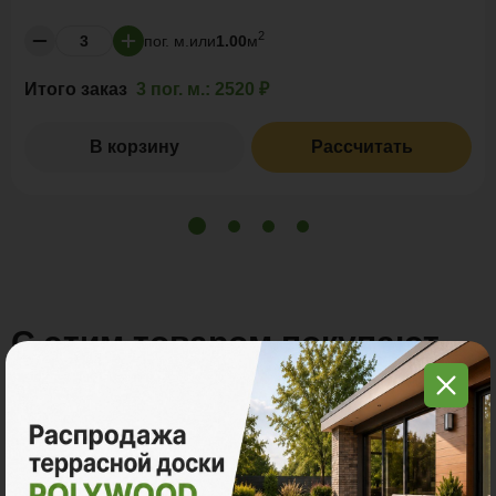
2
пог. м.
или
1.00
м
Итого заказ
3 пог. м.:
2520 ₽
В корзину
Рассчитать
С этим товаром покупают
Много