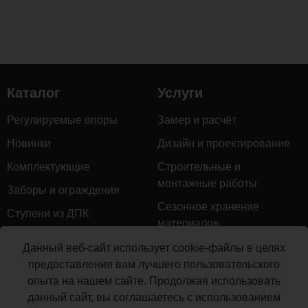
высокой
интенсивностью
нагрузок.
Каталог
Услуги
Размер
320х20
мм
Регулируемые опоры
Замер и расчёт
Новинки
Дизайн и проектирование
Комплектующие
Строительные и
монтажные работы
Комментарии
Заборы и ограждения
Сезонное хранение
Ступени из ДПК
Загрузка
материалов
комментариев...
Натуральное дерево
Гарантийное обслуживание
Данный веб-сайт использует cookie-файлы в целях
Керамогранит
предоставления вам лучшего пользовательского
Доставка
опыта на нашем сайте. Продолжая использовать
Мебель для террас
Монтаж террасной доски
данный сайт, вы соглашаетесь с использованием
Маркизы и перголы