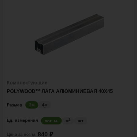
Комплектующие
POLYWOOD™ ЛАГА АЛЮМИНИЕВАЯ 40Х45
Размер
3м
4м
2
Ед. измерения
пог. м.
м
шт
840 ₽
Цена за
пог. м.: