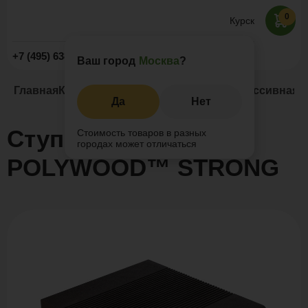
0
Курск
Заказать звонок
+7 (495) 638-52-09
Ваш город
Москва
?
Главная
Каталог
Ступени из ДПК
Ступень массивная
Да
Нет
Ступень массивная
Стоимость товаров в разных
городах может отличаться
POLYWOOD™ STRONG