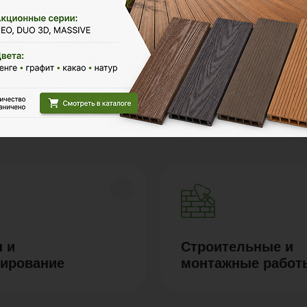
Polywood на карте Москвы — Яндекс Карты
 и
Строительные и
тирование
монтажные работ