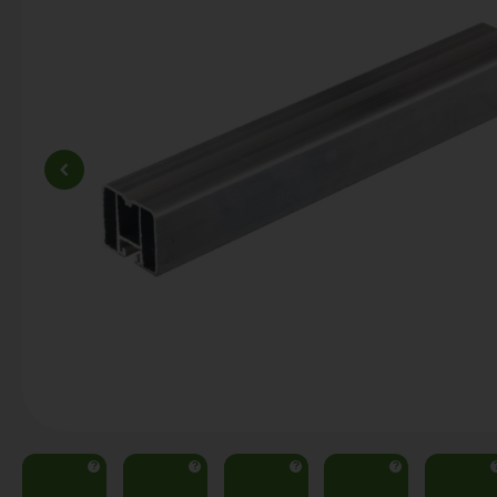
?
?
?
?