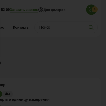
Заказать звонок
5-52-09
0
Для дилеров
нас
Контакты
5
мер
4м
ерите единицу измерения