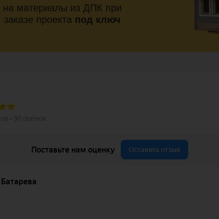
на материалы из ДПК при
заказе проекта
под ключ