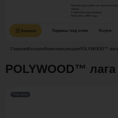
Полный цикл работ по строительству
террас
и парковых пространств.
Работаем с 2007 года.
Террасы под ключ
Услуги
Каталог
Главная
Каталог
Комплектующие
POLYWOOD™ лага
POLYWOOD™ лага 
Под заказ