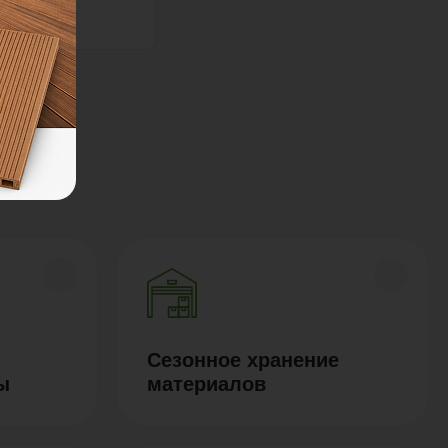
Сезонное хранение
ы
материалов