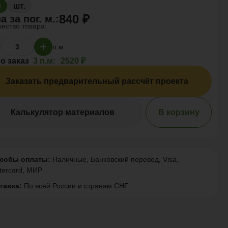
м
шт.
840 ₽
а за
пог. м.
:
ество товара:
п.м
о заказ
3 п.м:
2520 ₽
Заказать предварительный рассчёт проекта
Калькулятор материалов
В корзину
собы оплаты:
Наличные, Банковский перевод, Visa,
tercard, МИР
тавка:
По всей России и странам СНГ