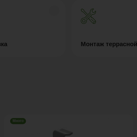
вка
Монтаж террасной
Много