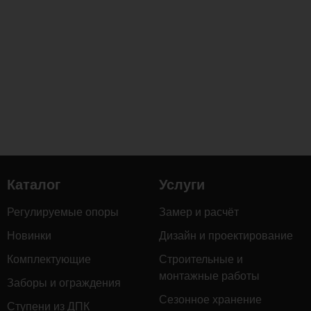
основание
самой
опоры.
Главные
достоинства
поворотной
вершины
KRONEX:
Свободное
вращение
на
360°:
Позволяет
Каталог
Услуги
легко
Регулируемые опоры
Замер и расчёт
выставлять
направляющие
Новинки
Дизайн и проектирование
лаги
Комплектующие
Строительные и
по
монтажные работы
диагонали,
Заборы и ограждения
радиусу
Сезонное хранение
Ступени из ДПК