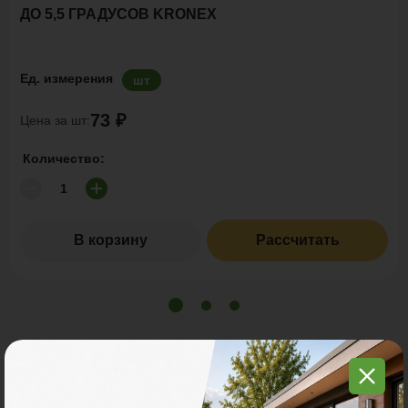
ДО 5,5 ГРАДУСОВ KRONEX
Ед. измерения
шт
73 ₽
Цена за шт:
Количество:
В корзину
Рассчитать
С этим товаром покупают