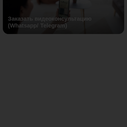
Заказать видеоконсультацию
(Whatsapp/ Telegram)
Гибкость
проектирования
и