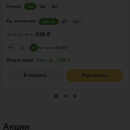
Размер
3м
4м
6м
2
Ед. измерения
пог. м.
м
шт
630 ₽
Цена за
пог. м.:
2
пог. м.
или
0.47
м
Итого заказ
3 пог. м.:
1890 ₽
В корзину
Рассчитать
Акции