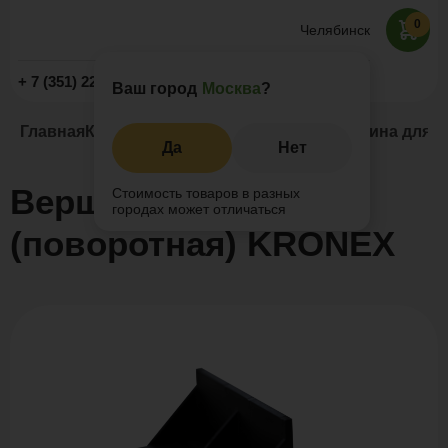
0
Челябинск
Заказать звонок
+ 7 (351) 225-89-09
Ваш город
Москва
?
Главная
Каталог
Регулируемые опоры
Вершина для л
Да
Нет
Вершина для лаги
Стоимость товаров в разных
городах может отличаться
(поворотная) KRONEX