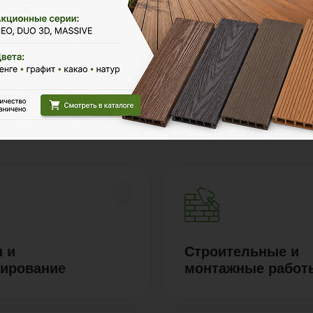
Polywood на карте Москвы — Яндекс Карты
 и
Строительные и
тирование
монтажные работ