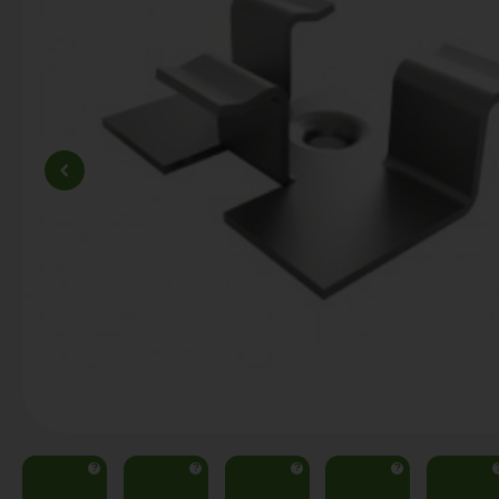
?
?
?
?