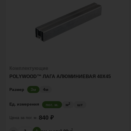
Комплектующие
POLYWOOD™ ЛАГА АЛЮМИНИЕВАЯ 40Х45
Размер
3м
4м
2
Ед. измерения
пог. м.
м
шт
840 ₽
Цена за
пог. м.:
2
пог. м.
или
1.00
м