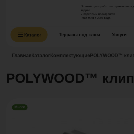
Полный цикл работ по строительству
террас
и парковых пространств.
Работаем с 2007 года.
Террасы под ключ
Услуги
Каталог
Главная
Каталог
Комплектующие
POLYWOOD™ клип
POLYWOOD™ клипс
Много