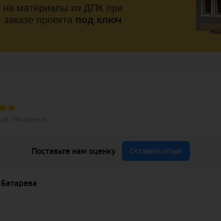
на материалы из ДПК при
заказе проекта
под ключ