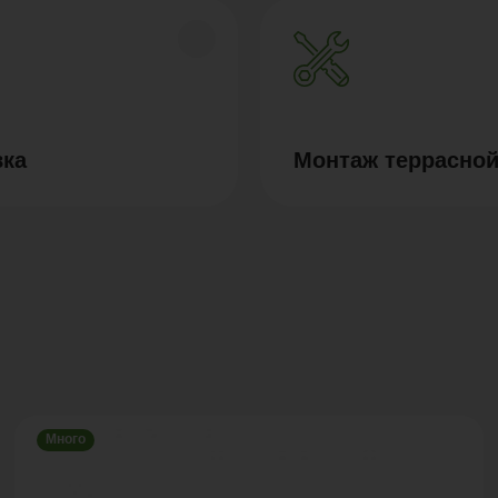
вка
Монтаж террасной
Много