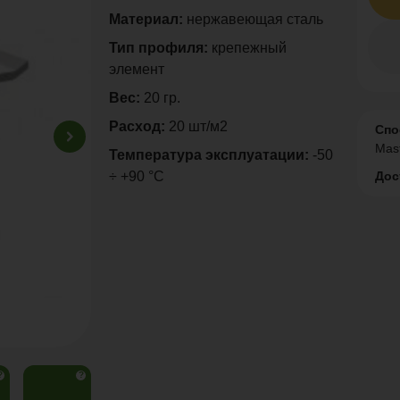
Материал:
нержавеющая сталь
Тип профиля:
крепежный
элемент
Вес:
20 гр.
Расход:
20 шт/м2
Спо
Mas
Температура эксплуатации:
-50
÷ +90 °C
Дос
?
?