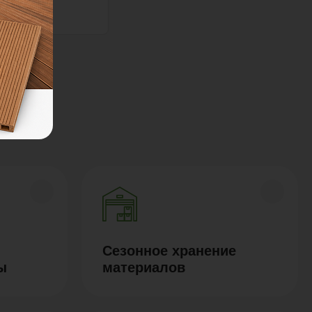
Сезонное хранение
ы
материалов