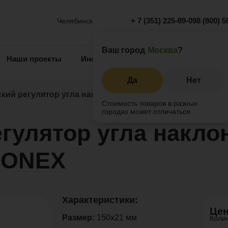
+ 7 (351) 225-89-09
8 (800) 5
Челябинск
Ваш город
Москва
?
Наши проекты
Информация
Инжиниринг
О 
Да
Нет
кий регулятор угла наклона до 5,5 градусов KRONEX
Стоимость товаров в разных
городах может отличаться
гулятор угла накло
KRONEX
Характеристики:
Цен
Размер:
150х21 мм
Коли