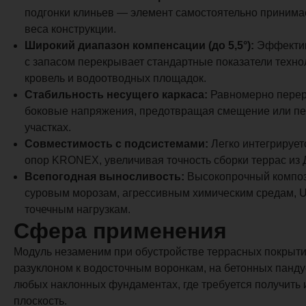
подгонки клиньев — элемент самостоятельно принима
весa конструкции.
Широкий диапазон компенсации (до 5,5°):
Эффективн
с запасом перекрывает стандартные показатели техно
кровель и водоотводных площадок.
Стабильность несущего каркаса:
Равномерно перер
боковые напряжения, предотвращая смещение или пер
участках.
Совместимость с подсистемами:
Легко интегрирует
опор KRONEX, увеличивая точность сборки террас из 
Всепогодная выносливость:
Высокопрочный композ
суровым морозам, агрессивным химическим средам, 
точечным нагрузкам.
Сфера применения
Модуль незаменим при обустройстве террасных покрыти
разуклоном к водосточным воронкам, на бетонных панду
любых наклонных фундаментах, где требуется получить
плоскость.