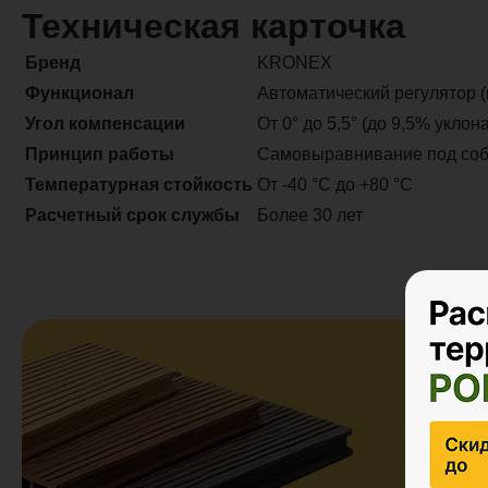
Техническая карточка
Бренд
KRONEX
Функционал
Автоматический регулятор (
Угол компенсации
От 0° до 5,5° (до 9,5% уклона
Принцип работы
Самовыравнивание под соб
Температурная стойкость
От -40 °C до +80 °C
Расчетный срок службы
Более 30 лет