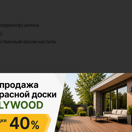
корректор) уклона
)
ственным весом настила
Скидки до 20%
на материалы из ДПК при
заказе проекта
под ключ