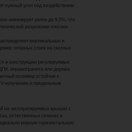
ет нужный угол под воздействием
о нивелирует уклон до 9,5%, что
логической разуклонки плоских
аспределяет вертикальные и
екос опорных стоек на скатных
ся в конструкцию регулируемых
ДПК, керамогранита или дерева.
итный полимер устойчив к
UV-излучению и предельным
й на эксплуатируемых крышах с
сах, естественных склонах и
 идеально ровную горизонтальную