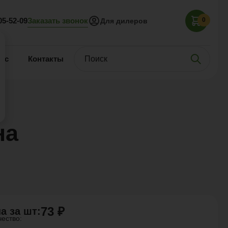
Заказать звонок
05-52-09
0
Для дилеров
нас
Контакты
на
73 ₽
а за
шт
:
чество: