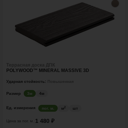
Террасная доска ДПК
POLYWOOD™ MINERAL MASSIVE 3D
Ударная стойкость:
Повышенная
Размер
3м
4м
2
Ед. измерения
пог. м.
м
шт
1 480 ₽
Цена за
пог. м.: