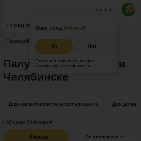
0
Челябинск
Заказать звонок
+ 7 (351) 225-89-09
Ваш город
Москва
?
Главная
Каталог
Террасная доска ДПК
Да
Нет
Палубная доска ДПК в
Стоимость товаров в разных
городах может отличаться
Челябинске
Для коммерческого использования
Для дома и
Найдено:
58
товаров
По умолчанию
Фильтр