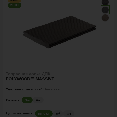
Много
Террасная доска ДПК
POLYWOOD™ MASSIVE
Ударная стойкость:
Высокая
Размер
3м
4м
2
Ед. измерения
пог. м.
м
шт