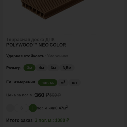
Террасная доска ДПК
POLYWOOD™ NEO COLOR
Ударная стойкость:
Умеренная
Размер
3м
4м
6м
3,5м
2
Ед. измерения
пог. м.
м
шт
360 ₽
Цена за
пог. м.:
600 ₽
2
пог. м.
или
0.47
м
Итого заказ
3 пог. м.:
1080 ₽