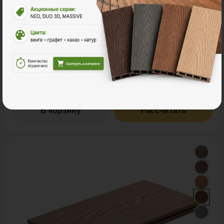
2
Ед. измерения
пог. м.
м
шт
930 ₽
Цена за
пог. м.:
2
пог. м.
или
0.62
м
Итого заказ
4 пог. м.:
3720 ₽
В корзину
Рассчитать