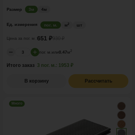
Размер
3м
4м
2
Ед. измерения
пог. м.
м
шт
651 ₽
Цена за
пог. м.:
930 ₽
2
пог. м.
или
0.47
м
Итого заказ
3 пог. м.:
1953 ₽
В корзину
Рассчитать
Много