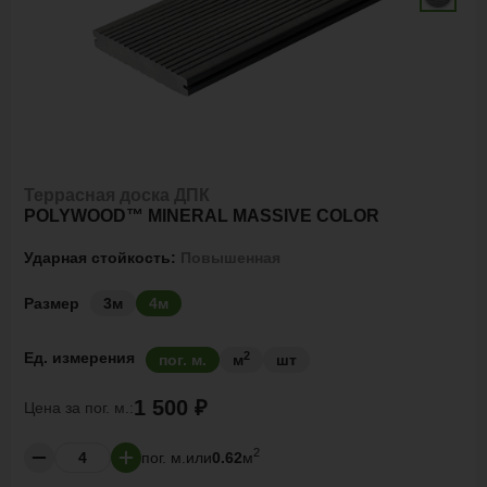
Террасная доска ДПК
POLYWOOD™ MINERAL MASSIVE COLOR
Ударная стойкость:
Повышенная
Размер
3м
4м
2
Ед. измерения
пог. м.
м
шт
1 500 ₽
Цена за
пог. м.:
2
пог. м.
или
0.62
м