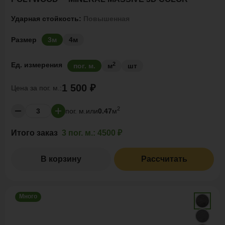
Ударная стойкость:
Повышенная
Размер
3м
4м
2
Ед. измерения
пог. м.
м
шт
1 500 ₽
Цена за
пог. м.:
2
пог. м.
или
0.47
м
Итого заказ
3 пог. м.:
4500 ₽
В корзину
Рассчитать
Много