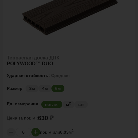
Террасная доска ДПК
POLYWOOD™ DUO
Ударная стойкость:
Средняя
Размер
3м
4м
6м
2
Ед. измерения
пог. м.
м
шт
630 ₽
Цена за
пог. м.:
2
пог. м.
или
0.93
м