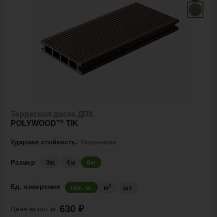
Террасная доска ДПК
POLYWOOD™ TIK
Ударная стойкость:
Умеренная
Размер
3м
4м
6м
2
Ед. измерения
пог. м.
м
шт
630 ₽
Цена за
пог. м.: