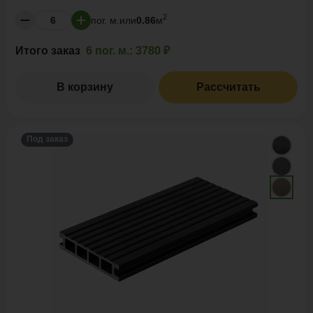
2
пог. м.
или
0.86
м
Итого заказ
6 пог. м.:
3780 ₽
В корзину
Рассчитать
Под заказ