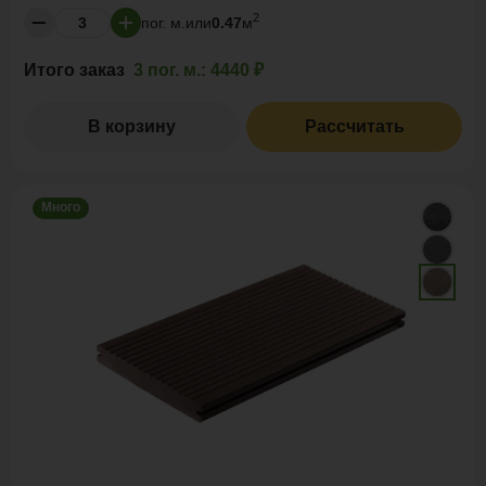
2
пог. м.
или
0.47
м
Итого заказ
3 пог. м.:
4440 ₽
В корзину
Рассчитать
Много