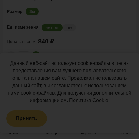
Размер
3м
Ед. измерения
пог. м.
шт
840 ₽
Цена за
пог. м.:
пог. м.
Данный веб-сайт использует cookie-файлы в целях
Итого заказ
3 пог. м.:
2520 ₽
предоставления вам лучшего пользовательского
опыта на нашем сайте. Продолжая использовать
В корзину
Рассчитать
данный сайт, вы соглашаетесь с использованием
нами cookie-файлов. Для получения дополнительной
информации см.
Политика Cookie
.
Много
Принять
Меню
Фильтр
Корзина
Поиск