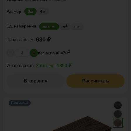
Размер
3м
4м
2
Ед. измерения
пог. м.
м
шт
630 ₽
Цена за
пог. м.:
2
пог. м.
или
0.47
м
Итого заказ
3 пог. м.:
1890 ₽
В корзину
Рассчитать
Под заказ