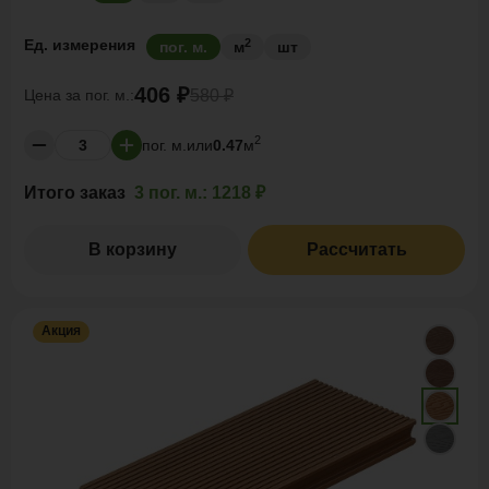
2
Ед. измерения
пог. м.
м
шт
406 ₽
Цена за
пог. м.:
580 ₽
2
пог. м.
или
0.47
м
Итого заказ
3 пог. м.:
1218 ₽
В корзину
Рассчитать
Акция