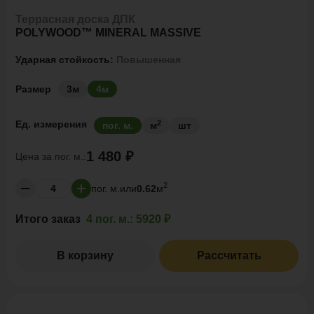
Террасная доска ДПК
POLYWOOD™ MINERAL MASSIVE
Ударная стойкость:
Повышенная
Размер
3м
4м
2
Ед. измерения
пог. м.
м
шт
1 480 ₽
Цена за
пог. м.:
2
пог. м.
или
0.62
м
Итого заказ
4 пог. м.:
5920 ₽
В корзину
Рассчитать