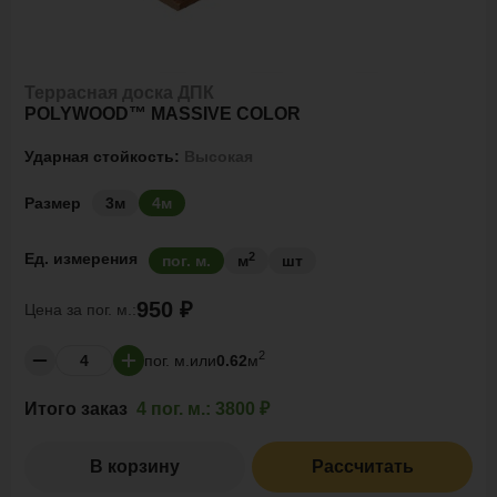
Террасная доска ДПК
POLYWOOD™ MASSIVE COLOR
Ударная стойкость:
Высокая
Размер
3м
4м
2
Ед. измерения
пог. м.
м
шт
950 ₽
Цена за
пог. м.:
2
пог. м.
или
0.62
м
Итого заказ
4 пог. м.:
3800 ₽
В корзину
Рассчитать