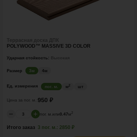
Террасная доска ДПК
POLYWOOD™ MASSIVE 3D COLOR
Ударная стойкость:
Высокая
Размер
3м
4м
2
Ед. измерения
пог. м.
м
шт
950 ₽
Цена за
пог. м.:
2
пог. м.
или
0.47
м
Итого заказ
3 пог. м.:
2850 ₽