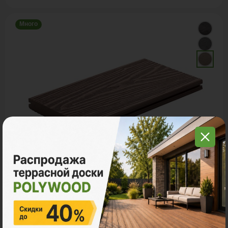
Много
Террасная доска ДПК
POLYWOOD™ MASSIVE 3D
Ударная стойкость:
Высокая
Размер
3м
4м