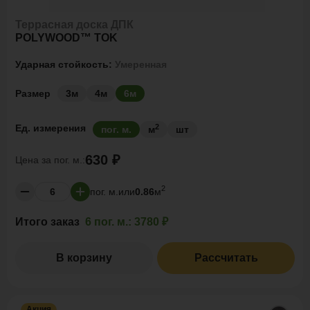
Террасная доска ДПК
POLYWOOD™ TOK
Ударная стойкость:
Умеренная
Размер
3м
4м
6м
2
Ед. измерения
пог. м.
м
шт
630 ₽
Цена за
пог. м.:
2
пог. м.
или
0.86
м
Итого заказ
6 пог. м.:
3780 ₽
В корзину
Рассчитать
Акция