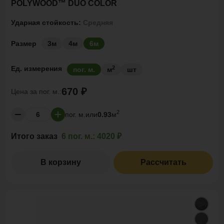
POLYWOOD™ DUO COLOR
Ударная стойкость:
Средняя
Размер
3м
4м
6м
2
Ед. измерения
пог. м.
м
шт
670 ₽
Цена за
пог. м.:
2
пог. м.
или
0.93
м
Итого заказ
6 пог. м.:
4020 ₽
В корзину
Рассчитать