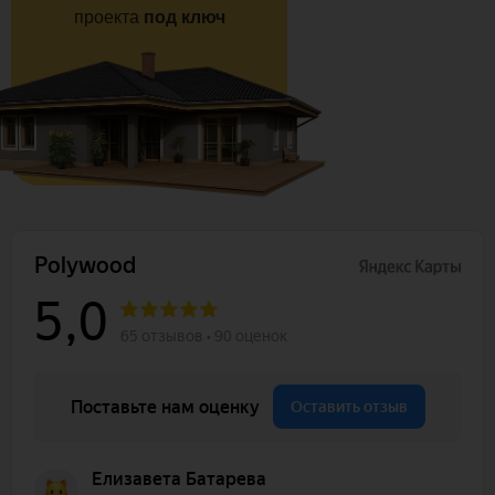
проекта
под ключ