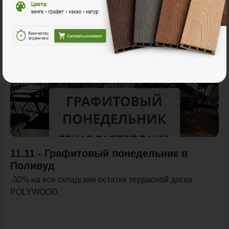
Акции
Акция
11.11 - Графитовый понедельник в
Поливуд
-30% на все складские остатки террасной доски
POLYWOOD.