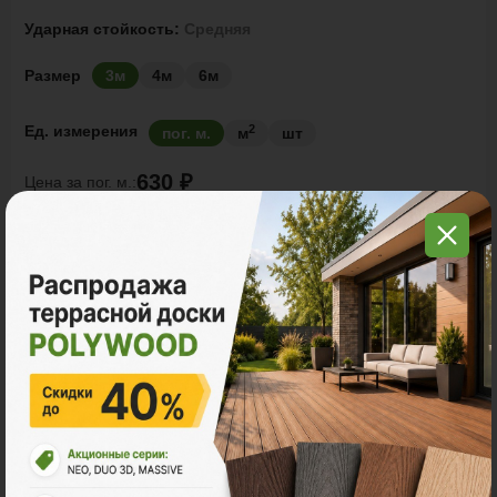
Ударная стойкость:
Средняя
Размер
3м
4м
6м
2
Ед. измерения
пог. м.
м
шт
630 ₽
Цена за
пог. м.:
2
пог. м.
или
0.47
м
Итого заказ
3 пог. м.:
1890 ₽
В корзину
Рассчитать