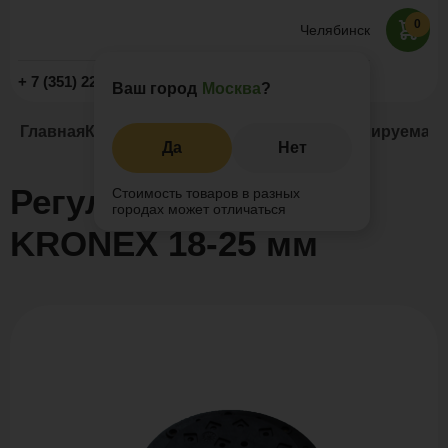
0
Челябинск
Заказать звонок
+ 7 (351) 225-89-09
Ваш город
Москва
?
Главная
Каталог
Регулируемые опоры
Регулируемая 
Да
Нет
Регулируемая опора
Стоимость товаров в разных
городах может отличаться
KRONEX 18-25 мм