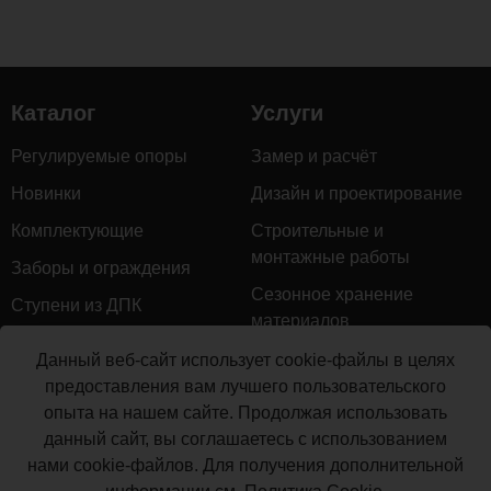
и
детских
городков.
Декоративные
Каталог
Услуги
ограждения
из
Регулируемые опоры
Замер и расчёт
ДПК
Новинки
Дизайн и проектирование
долговечны,
устойчивы
Комплектующие
Строительные и
к
монтажные работы
Заборы и ограждения
агрессивным
Сезонное хранение
воздействиям
Ступени из ДПК
материалов
окружающей
Натуральное дерево
среды,
Гарантийное обслуживание
Данный веб-сайт использует cookie-файлы в целях
Керамогранит
не
предоставления вам лучшего пользовательского
Доставка
требуют
опыта на нашем сайте. Продолжая использовать
Мебель для террас
Монтаж террасной доски
постоянного
данный сайт, вы соглашаетесь с использованием
Маркизы и перголы
ухода.
нами cookie-файлов. Для получения дополнительной
Производство террасной