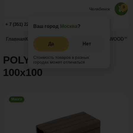
0
Челябинск
Заказать звонок
+ 7 (351) 225-89-09
Ваш город
Москва
?
Главная
Каталог
Заборы и ограждения
POLYWOOD™ ст
Да
Нет
POLYWOOD™ столб
Стоимость товаров в разных
городах может отличаться
100х100
Много