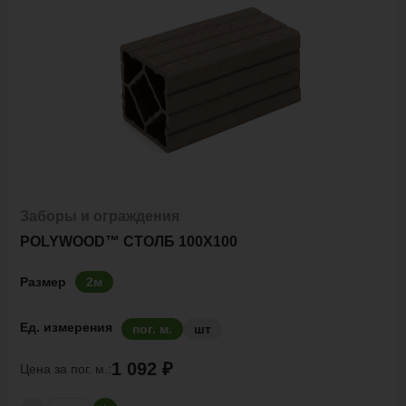
Заборы и ограждения
POLYWOOD™ СТОЛБ 100Х100
Размер
2м
Ед. измерения
пог. м.
шт
1 092 ₽
Цена за
пог. м.: