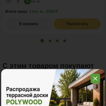
пог. м.
Итого заказ
2 пог. м.:
2184 ₽
В корзину
Рассчитать
С этим товаром покупают
Много