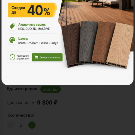
Заборы и ограждения
POLYWOOD™ ШТАКЕТНИК
Ед. измерения
пог. м.
9 800 ₽
Цена за пог. м.:
Количество: