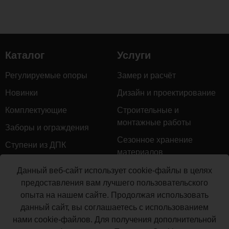
Каталог
Услуги
Регулируемые опоры
Замер и расчёт
Новинки
Дизайн и проектирование
Комплектующие
Строительные и
монтажные работы
Заборы и ограждения
Сезонное хранение
Ступени из ДПК
материалов
Натуральное дерево
Гарантийное обслуживание
Данный веб-сайт использует cookie-файлы в целях
Керамогранит
предоставления вам лучшего пользовательского
Доставка
опыта на нашем сайте. Продолжая использовать
Мебель для террас
Монтаж террасной доски
данный сайт, вы соглашаетесь с использованием
Маркизы и перголы
нами cookie-файлов. Для получения дополнительной
Производство террасной