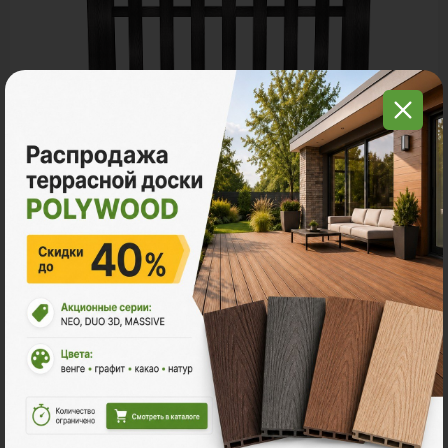
Заборы и ограждения
POLYWOOD™ ШТАКЕТНИК
Ед. измерения
пог. м.
9 800 ₽
Цена за пог. м.:
Количество: