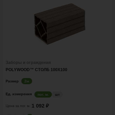
Заборы и ограждения
POLYWOOD™ СТОЛБ 100Х100
Размер
2м
Ед. измерения
пог. м.
шт
1 092 ₽
Цена за
пог. м.: