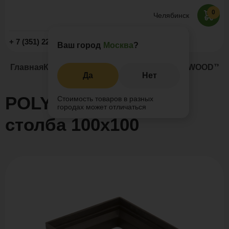
0
Челябинск
Заказать звонок
+ 7 (351) 225-89-09
Ваш город
Москва
?
Главная
Каталог
Заборы и ограждения
POLYWOOD™ юб
Да
Нет
POLYWOOD™ юбка
Стоимость товаров в разных
городах может отличаться
столба 100х100