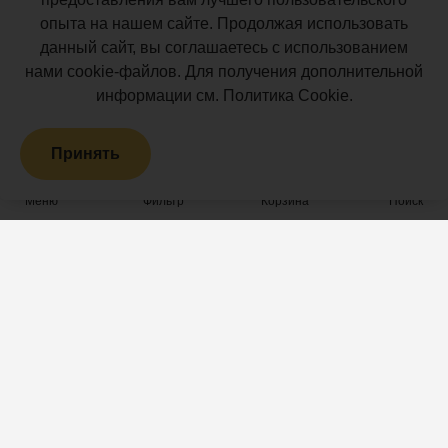
Доставка
давление
опыта на нашем сайте. Продолжая использовать
Мебель для террас
Монтаж террасной доски
на
данный сайт, вы соглашаетесь с использованием
Маркизы и перголы
эксплуатируемое
нами cookie-файлов. Для получения дополнительной
Производство террасной
перекрытие,
Сайдинг ДПК
информации см.
Политика Cookie
.
доски
предотвращая
Распродажа
проминание
Принять
гидроизоляции.
Террасная доска ДПК
Оптимальный
Грядки из ДПК
Меню
Фильтр
Корзина
Поиск
дренажный
просвет:
Высота
Проекты
Информация
20
Открытые террасы
Акции и новости
мм
создаёт
Патио
Статьи
надежный
Парковые пространства
Преимущества
вентиляционный
канал,
Телепроекты и
Лицензии
способствующий
знаменитости
Партнеры