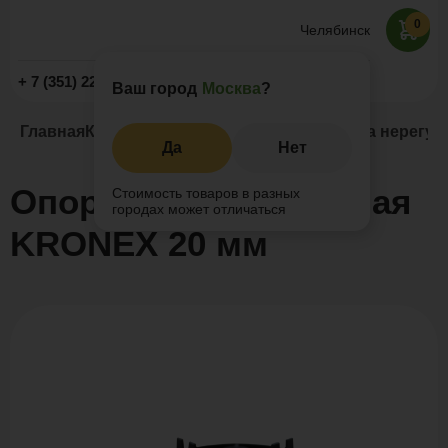
0
Челябинск
Заказать звонок
+ 7 (351) 225-89-09
Ваш город
Москва
?
Главная
Каталог
Регулируемые опоры
Опора нерегул
Да
Нет
Опора нерегулируемая
Стоимость товаров в разных
городах может отличаться
KRONEX 20 мм