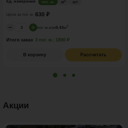
2
Ед. измерения
пог. м.
м
шт
630 ₽
Цена за
пог. м.:
2
пог. м.
или
0.43
м
Итого заказ
3 пог. м.:
1890 ₽
В корзину
Рассчитать
Акции