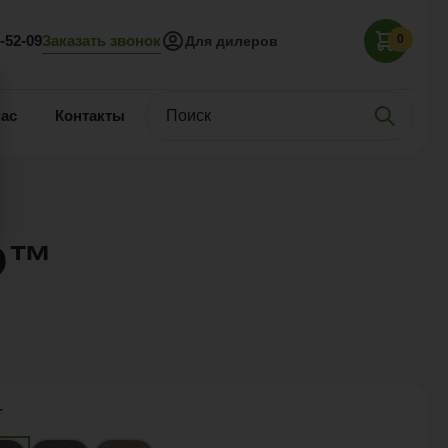
Заказать звонок
5-52-09
0
Для дилеров
нас
Контакты
D™
т