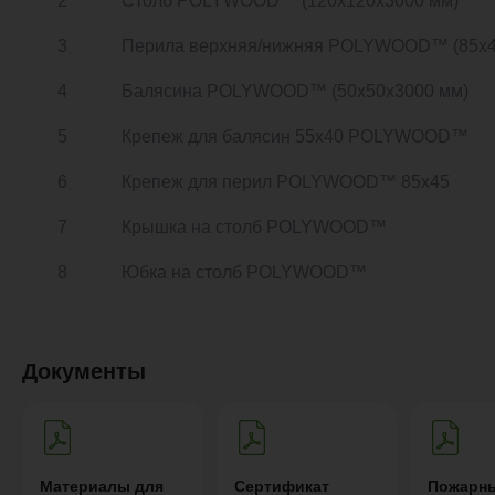
2
Столб POLYWOOD™ (120х120х3000 мм)
3
Перила верхняя/нижняя POLYWOOD™ (85х4
4
Балясина POLYWOOD™ (50х50х3000 мм)
5
Крепеж для балясин 55х40 POLYWOOD™
6
Крепеж для перил POLYWOOD™ 85х45
7
Крышка на столб POLYWOOD™
8
Юбка на столб POLYWOOD™
Документы
Материалы для
Сертификат
Пожарн