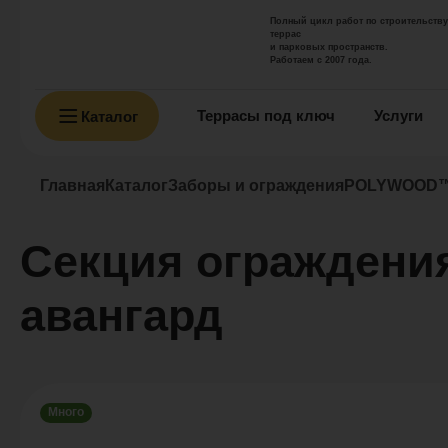
Полный цикл работ по строительству
террас
и парковых пространств.
Работаем с 2007 года.
Террасы под ключ
Услуги
Каталог
Главная
Каталог
Заборы и ограждения
POLYWOOD™
Секция огражден
авангард
Много