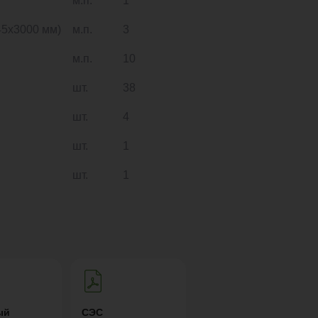
м.п.
1
5х3000 мм)
м.п.
3
м.п.
10
шт.
38
шт.
4
шт.
1
шт.
1
ый
СЭС