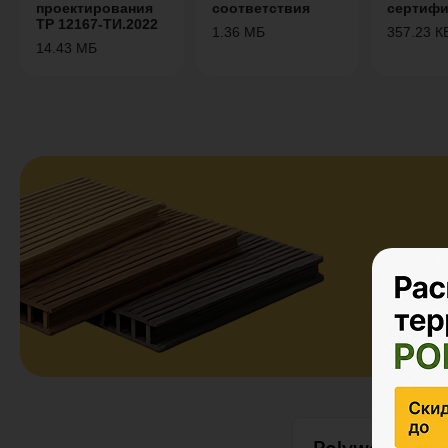
проектирования
соответствия
сертифи
ТР 12167-ТИ.2022
1.36 МБ
357.23 К
14.43 МБ