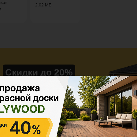
кат
2.02 МБ
Б
Скидки до 20%
на материалы из ДПК при
заказе проекта
под ключ