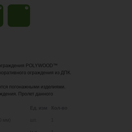
?
?
о ограждения POLYWOOD™
коративного ограждения из ДПК.
тся погонажными изделиями.
аждения. Пролет данного
Ед. изм
Кол-во
0 мм)
шт.
1