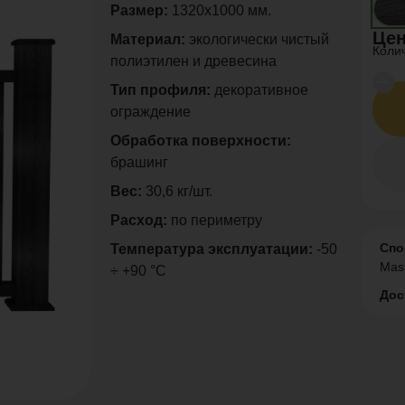
Размер:
1320х1000 мм.
Цен
Материал:
экологически чистый
Коли
полиэтилен и древесина
Тип профиля:
декоративное
ограждение
Обработка поверхности:
брашинг
Вес:
30,6 кг/шт.
Расход:
по периметру
Спо
Температура эксплуатации:
-50
Mas
÷ +90 °C
Дос