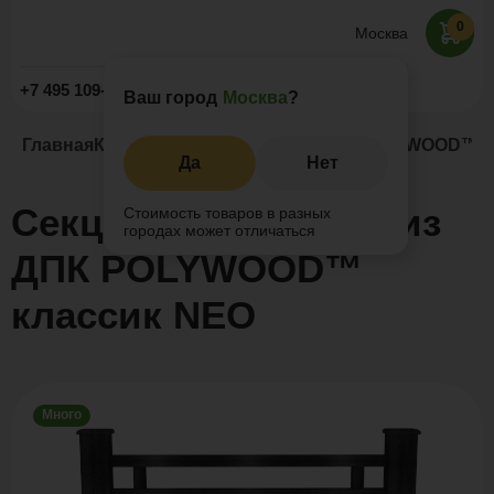
0
Москва
Заказать звонок
+7 495 109-52-09
Ваш город
Москва
?
Главная
Каталог
Заборы и ограждения
POLYWOOD™ кл
Да
Нет
Секция ограждения из
Стоимость товаров в разных
городах может отличаться
ДПК POLYWOOD™
классик NEO
Много