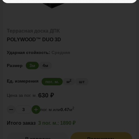
Террасная доска ДПК
POLYWOOD™ DUO 3D
Ударная стойкость:
Средняя
Размер
3м
4м
2
Ед. измерения
пог. м.
м
шт
630 ₽
Цена за
пог. м.:
2
пог. м.
или
0.47
м
Итого заказ
3 пог. м.:
1890 ₽