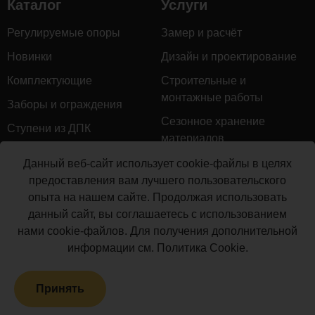
Каталог
Услуги
мм)
Балясина
Регулируемые опоры
Замер и расчёт
POLYWOOD™
4
м.п.
3
Новинки
Дизайн и проектирование
(50х50х3000
Комплектующие
Строительные и
мм)
монтажные работы
Крепеж для
Заборы и ограждения
5
балясин 55х40
шт.
11
Сезонное хранение
Ступени из ДПК
POLYWOOD™
материалов
Натуральное дерево
Крепеж для
Гарантийное обслуживание
Данный веб-сайт использует cookie-файлы в целях
перил
Керамогранит
6
шт.
6
предоставления вам лучшего пользовательского
Доставка
POLYWOOD™
опыта на нашем сайте. Продолжая использовать
Мебель для террас
85х45
Монтаж террасной доски
данный сайт, вы соглашаетесь с использованием
Маркизы и перголы
Крышка на
нами cookie-файлов. Для получения дополнительной
Производство террасной
7
столб
шт.
1
Сайдинг ДПК
информации см.
Политика Cookie
.
доски
POLYWOOD™
Распродажа
Юбка на столб
8
шт.
1
Принять
POLYWOOD™
Террасная доска ДПК