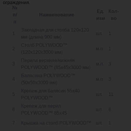
ограждения.
№
Ед.
Кол-
п/
Наименование
изм
во
п
Закладная для столба 120х120
1
шт.
1
мм (длина 900 мм)
Столб POLYWOOD™
2
м.п.
1
(120х120х3000 мм)
Перила верхняя/нижняя
3
м.п.
3
POLYWOOD™ (85х45х3000 мм)
Балясина POLYWOOD™
4
м.п.
3
(50х50х3000 мм)
Крепеж для балясин 55х40
5
шт.
11
POLYWOOD™
Крепеж для перил
6
шт.
6
POLYWOOD™ 85х45
7
Крышка на столб POLYWOOD™
шт.
1