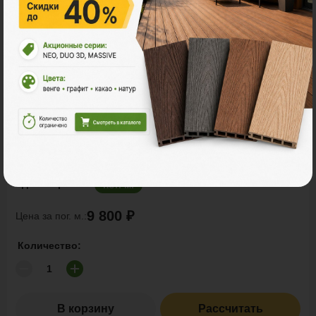
Заборы и ограждения
POLYWOOD™ ШТАКЕТНИК
Ед. измерения
пог. м.
9 800 ₽
Цена за пог. м.:
Количество:
В корзину
Рассчитать