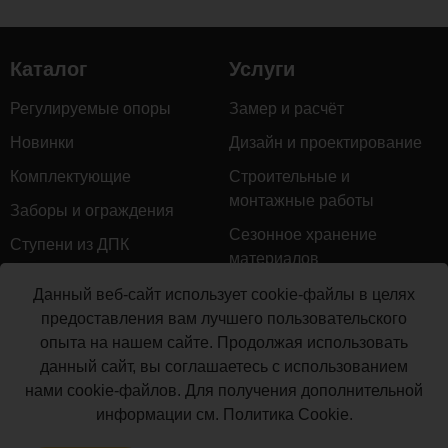
Каталог
Услуги
Размер
120*120
мм
Регулируемые опоры
Замер и расчёт
Новинки
Дизайн и проектирование
Комплектующие
Строительные и
монтажные работы
Комментарии
Заборы и ограждения
Сезонное хранение
Ступени из ДПК
Загрузка
материалов
комментариев...
Натуральное дерево
Гарантийное обслуживание
Данный веб-сайт использует cookie-файлы в целях
Керамогранит
предоставления вам лучшего пользовательского
Доставка
опыта на нашем сайте. Продолжая использовать
Мебель для террас
Монтаж террасной доски
данный сайт, вы соглашаетесь с использованием
Маркизы и перголы
нами cookie-файлов. Для получения дополнительной
Производство террасной
Сайдинг ДПК
информации см.
Политика Cookie
.
доски