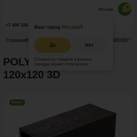
0
Москва
Заказать звонок
+7 495 109-52-09
Ваш город
Москва
?
Главная
Каталог
Заборы и ограждения
POLYWOOD™ ст
Да
Нет
POLYWOOD™ столб
Стоимость товаров в разных
городах может отличаться
120х120 3D
Много