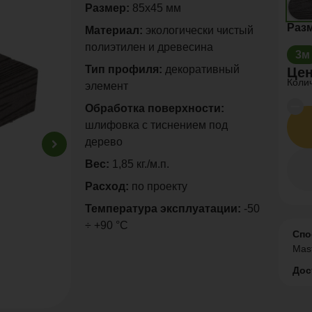
Размер:
85х45 мм
Раз
Материал:
экологически чистый
полиэтилен и древесина
3м
Тип профиля:
декоративный
Цен
Коли
элемент
Обработка поверхности:
шлифовка с тиснением под
дерево
Вес:
1,85 кг./м.п.
Расход:
по проекту
Температура эксплуатации:
-50
÷ +90 °C
Спо
Mas
Дос