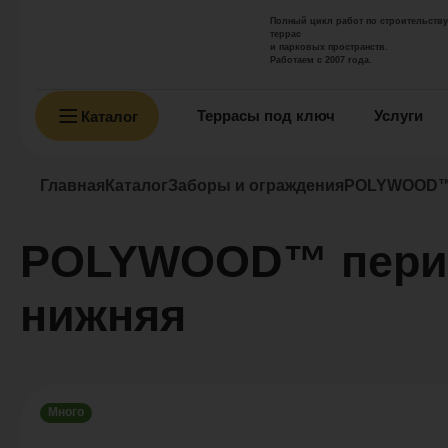
Полный цикл работ по строительству
террас
и парковых пространств.
Работаем с 2007 года.
Террасы под ключ
Услуги
Каталог
Главная
Каталог
Заборы и ограждения
POLYWOOD™ 
POLYWOOD™ перила
нижняя
Много