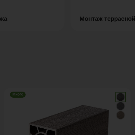
вка
Монтаж террасной
Много