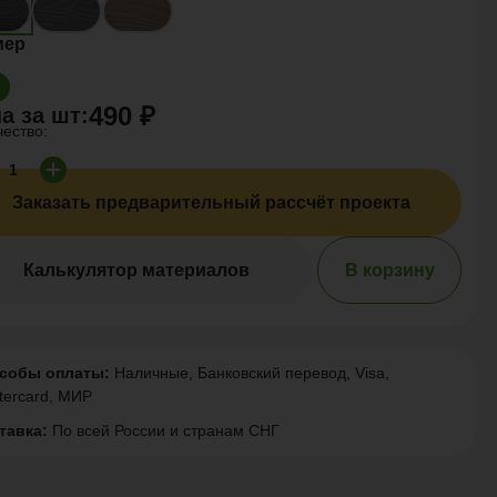
мер
490 ₽
а за
шт
:
чество:
Заказать предварительный рассчёт проекта
Калькулятор материалов
В корзину
собы оплаты:
Наличные, Банковский перевод, Visa,
tercard, МИР
тавка:
По всей России и странам СНГ