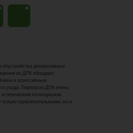
?
?
 обустройства декоративных
ждения из ДПК обладают
йчивы к агрессивным
го ухода. Перила из ДПК очень
 эстетическим потенциалом.
 только привлекательными, но и