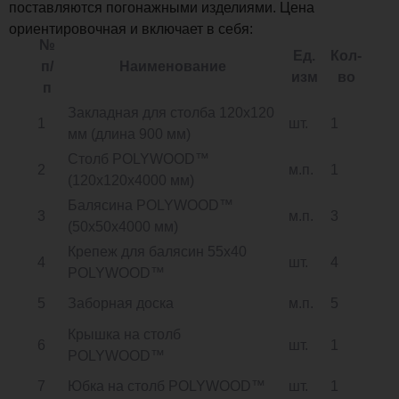
поставляются погонажными изделиями. Цена
ориентировочная и включает в себя:
№
Ед.
Кол-
п/
Наименование
изм
во
п
Закладная для столба 120х120
1
шт.
1
мм (длина 900 мм)
Столб POLYWOOD™
2
м.п.
1
(120х120х4000 мм)
Балясина POLYWOOD™
3
м.п.
3
(50х50х4000 мм)
Крепеж для балясин 55х40
4
шт.
4
POLYWOOD™
5
Заборная доска
м.п.
5
Крышка на столб
6
шт.
1
POLYWOOD™
7
Юбка на столб POLYWOOD™
шт.
1