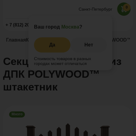
0
Санкт-Петербург
Заказать звонок
+ 7 (812) 209-19-59
Ваш город
Москва
?
Главная
Каталог
Заборы и ограждения
POLYWOOD™ ш
Да
Нет
Секция ограждения из
Стоимость товаров в разных
городах может отличаться
ДПК POLYWOOD™
штакетник
Много