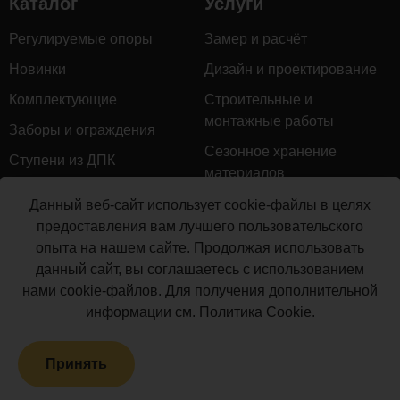
Каталог
Услуги
комплектующую
для
Регулируемые опоры
Замер и расчёт
монтажа
Новинки
Дизайн и проектирование
ограждений
поставляются
Комплектующие
Строительные и
погонажными
монтажные работы
Заборы и ограждения
изделиями.
Сезонное хранение
Цена
Ступени из ДПК
материалов
ориентировочная
Натуральное дерево
и
Гарантийное обслуживание
Данный веб-сайт использует cookie-файлы в целях
включает
Керамогранит
предоставления вам лучшего пользовательского
Доставка
в
опыта на нашем сайте. Продолжая использовать
Мебель для террас
себя:
Монтаж террасной доски
данный сайт, вы соглашаетесь с использованием
№
Маркизы и перголы
Ед.
Кол-
нами cookie-файлов. Для получения дополнительной
Производство террасной
п/
Наименование
изм
во
Сайдинг ДПК
информации см.
Политика Cookie
.
доски
п
Распродажа
Закладная для
Принять
столба 120х120
Террасная доска ДПК
1
шт.
1
мм (длина 900