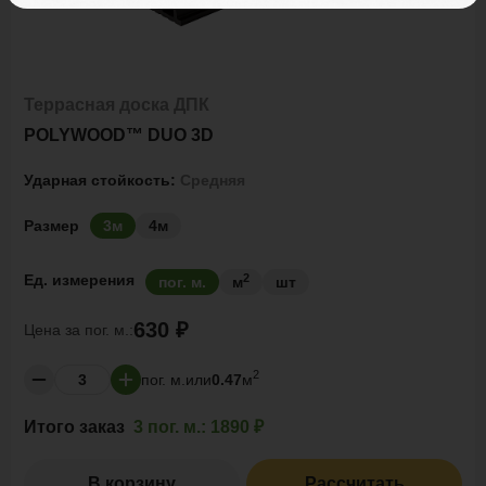
Террасная доска ДПК
POLYWOOD™ DUO 3D
Ударная стойкость:
Средняя
Размер
3м
4м
2
Ед. измерения
пог. м.
м
шт
630 ₽
Цена за
пог. м.:
2
пог. м.
или
0.47
м
Итого заказ
3 пог. м.:
1890 ₽
В корзину
Рассчитать