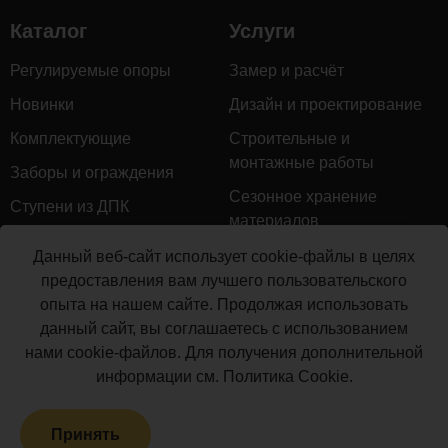
столба 120х120
1
шт.
1
Каталог
Услуги
мм (длина 1000
мм)
Регулируемые опоры
Замер и расчёт
Столб
Новинки
Дизайн и проектирование
POLYWOOD™
2
м.п.
1
(120х120х3000
Комплектующие
Строительные и
мм)
монтажные работы
Заборы и ограждения
Перила
Сезонное хранение
Ступени из ДПК
верхняя/
материалов
нижняя
Натуральное дерево
3
м.п.
3
Гарантийное обслуживание
POLYWOOD™
Данный веб-сайт использует cookie-файлы в целях
Керамогранит
(85х45х3000
предоставления вам лучшего пользовательского
Доставка
мм)
опыта на нашем сайте. Продолжая использовать
Мебель для террас
Монтаж террасной доски
данный сайт, вы соглашаетесь с использованием
Балясина
Маркизы и перголы
нами cookie-файлов. Для получения дополнительной
POLYWOOD™
Производство террасной
4
м.п.
3
Сайдинг ДПК
информации см.
Политика Cookie
.
(50х50х3000
доски
мм)
Распродажа
Крепеж для
Принять
Террасная доска ДПК