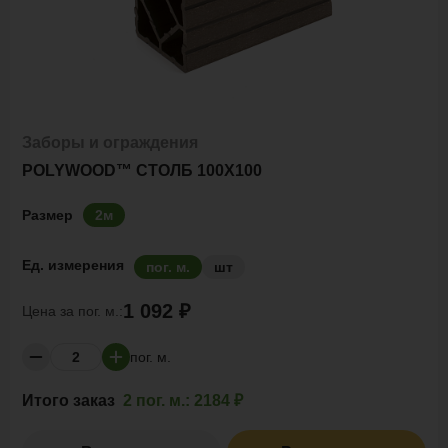
Заборы и ограждения
POLYWOOD™ СТОЛБ 100Х100
Размер
2м
Ед. измерения
пог. м.
шт
1 092 ₽
Цена за
пог. м.:
пог. м.
Итого заказ
2 пог. м.:
2184 ₽