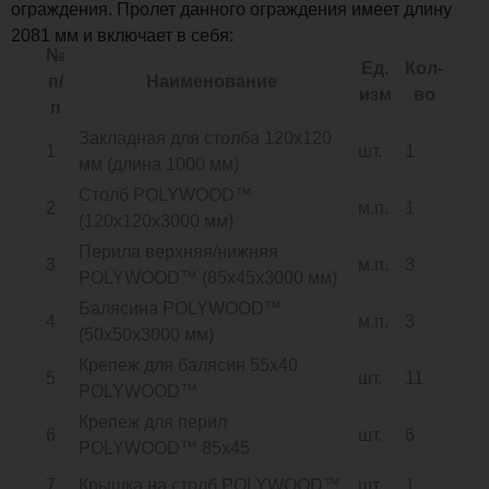
ограждения. Пролет данного ограждения имеет длину
2081 мм и включает в себя:
№
Ед.
Кол-
п/
Наименование
изм
во
п
Закладная для столба 120х120
1
шт.
1
мм (длина 1000 мм)
Столб POLYWOOD™
2
м.п.
1
(120х120х3000 мм)
Перила верхняя/нижняя
3
м.п.
3
POLYWOOD™ (85х45х3000 мм)
Балясина POLYWOOD™
4
м.п.
3
(50х50х3000 мм)
Крепеж для балясин 55х40
5
шт.
11
POLYWOOD™
Крепеж для перил
6
шт.
6
POLYWOOD™ 85х45
7
Крышка на столб POLYWOOD™
шт.
1