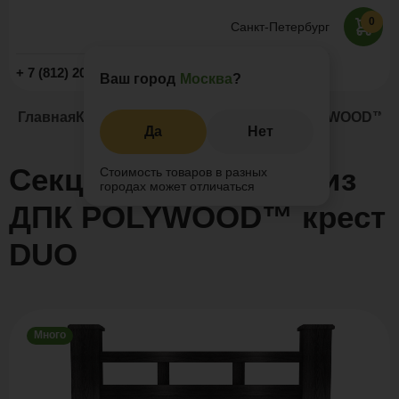
0
Санкт-Петербург
Заказать звонок
+ 7 (812) 209-19-59
Ваш город
Москва
?
Главная
Каталог
Заборы и ограждения
POLYWOOD™ к
Да
Нет
Секция ограждения из
Стоимость товаров в разных
городах может отличаться
ДПК POLYWOOD™ крест
DUO
Много