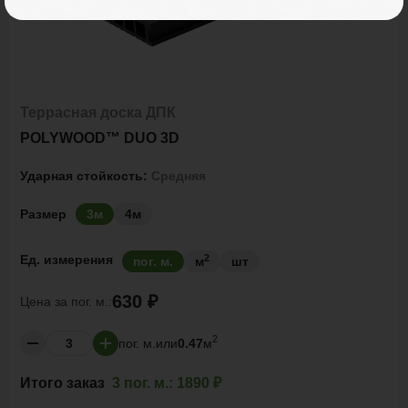
Террасная доска ДПК
POLYWOOD™ DUO 3D
Ударная стойкость:
Средняя
Размер
3м
4м
2
Ед. измерения
пог. м.
м
шт
630 ₽
Цена за
пог. м.:
2
пог. м.
или
0.47
м
Итого заказ
3 пог. м.:
1890 ₽