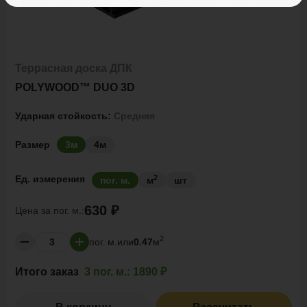
Террасная доска ДПК
POLYWOOD™ DUO 3D
Ударная стойкость:
Средняя
Размер
3м
4м
2
Ед. измерения
пог. м.
м
шт
630 ₽
Цена за
пог. м.:
2
пог. м.
или
0.47
м
Итого заказ
3 пог. м.:
1890 ₽