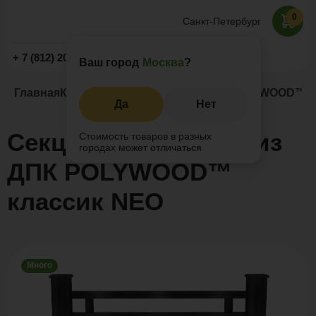
0
Санкт-Петербург
Заказать звонок
+ 7 (812) 209-19-59
Ваш город
Москва
?
Главная
Каталог
Заборы и ограждения
POLYWOOD™ кл
Да
Нет
Секция ограждения из
Стоимость товаров в разных
городах может отличаться
ДПК POLYWOOD™
классик NEO
Много