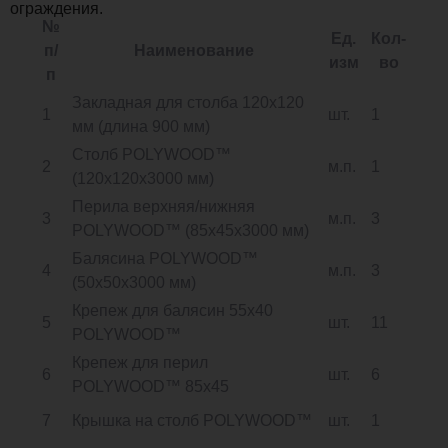
ограждения.
№
Ед.
Кол-
п/
Наименование
изм
во
п
Закладная для столба 120х120
1
шт.
1
мм (длина 900 мм)
Столб POLYWOOD™
2
м.п.
1
(120х120х3000 мм)
Перила верхняя/нижняя
3
м.п.
3
POLYWOOD™ (85х45х3000 мм)
Балясина POLYWOOD™
4
м.п.
3
(50х50х3000 мм)
Крепеж для балясин 55х40
5
шт.
11
POLYWOOD™
Крепеж для перил
6
шт.
6
POLYWOOD™ 85х45
7
Крышка на столб POLYWOOD™
шт.
1