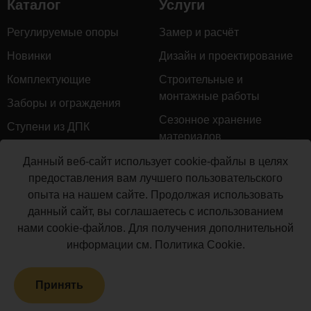
Каталог
Услуги
мм)
Балясина
Регулируемые опоры
Замер и расчёт
POLYWOOD™
4
м.п.
3
Новинки
Дизайн и проектирование
(50х50х3000
Комплектующие
Строительные и
мм)
монтажные работы
Крепеж для
Заборы и ограждения
5
балясин 55х40
шт.
11
Сезонное хранение
Ступени из ДПК
POLYWOOD™
материалов
Натуральное дерево
Крепеж для
Гарантийное обслуживание
Данный веб-сайт использует cookie-файлы в целях
перил
Керамогранит
6
шт.
6
предоставления вам лучшего пользовательского
Доставка
POLYWOOD™
опыта на нашем сайте. Продолжая использовать
Мебель для террас
85х45
Монтаж террасной доски
данный сайт, вы соглашаетесь с использованием
Маркизы и перголы
Крышка на
нами cookie-файлов. Для получения дополнительной
Производство террасной
7
столб
шт.
1
Сайдинг ДПК
информации см.
Политика Cookie
.
доски
POLYWOOD™
Распродажа
Юбка на столб
8
шт.
1
Принять
POLYWOOD™
Террасная доска ДПК