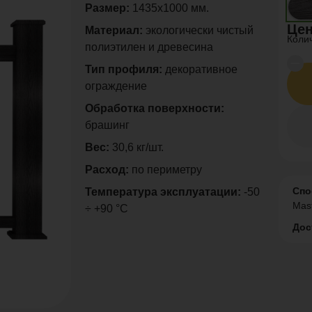
Размер:
1435х1000 мм.
Цен
Материал:
экологически чистый
Коли
полиэтилен и древесина
Тип профиля:
декоративное
ограждение
Обработка поверхности:
брашинг
Вес:
30,6 кг/шт.
Расход:
по периметру
Спо
Температура эксплуатации:
-50
Mas
÷ +90 °C
Дос