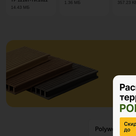
ТР 12167-ТИ.2022
1.36 МБ
357.23 К
14.43 МБ