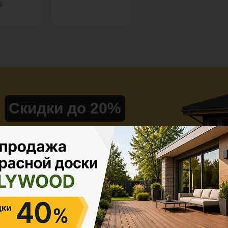
Б
Скидки до 20%
на материалы из ДПК при
заказе проекта
под ключ