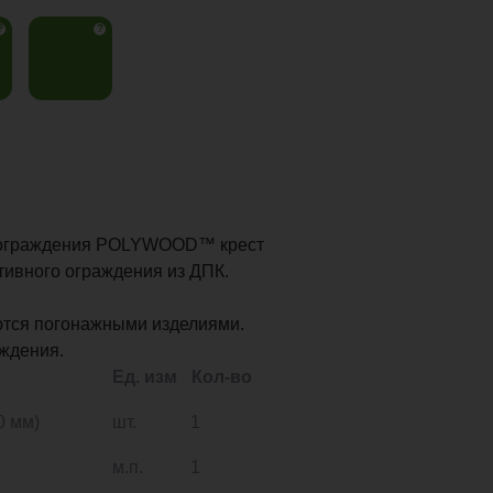
?
?
 ограждения POLYWOOD™ крест
ивного ограждения из ДПК.
тся погонажными изделиями.
аждения.
Ед. изм
Кол-во
0 мм)
шт.
1
м.п.
1