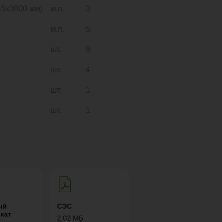
5х3000 мм)
м.п.
3
м.п.
5
шт.
9
шт.
4
шт.
1
шт.
1
ый
СЭС
кат
2.02 МБ