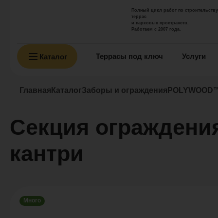
Полный цикл работ по строительству
террас
и парковых пространств.
Работаем с 2007 года.
Террасы под ключ
Услуги
Каталог
Главная
Каталог
Заборы и ограждения
POLYWOOD™
Секция огражден
кантри
Много