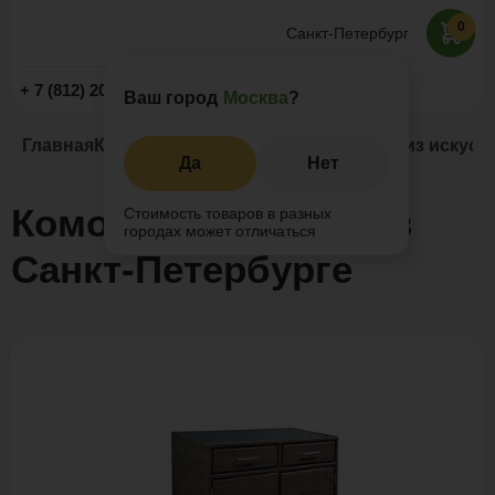
0
Санкт-Петербург
Заказать звонок
+ 7 (812) 209-19-59
Ваш город
Москва
?
Главная
Каталог
Мебель для террас
Мебель из искусс
Да
Нет
Комоды из ротанга в
Стоимость товаров в разных
городах может отличаться
Санкт-Петербурге