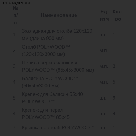
ограждения.
№
Ед.
Кол-
п/
Наименование
изм
во
п
Закладная для столба 120х120
1
шт.
1
мм (длина 900 мм)
Столб POLYWOOD™
2
м.п.
1
(120х120х3000 мм)
Перила верхняя/нижняя
3
м.п.
3
POLYWOOD™ (85х45х3000 мм)
Балясина POLYWOOD™
4
м.п.
5
(50х50х3000 мм)
Крепеж для балясин 55х40
5
шт.
9
POLYWOOD™
Крепеж для перил
4
шт.
4
POLYWOOD™ 85х45
7
Крышка на столб POLYWOOD™
шт.
1