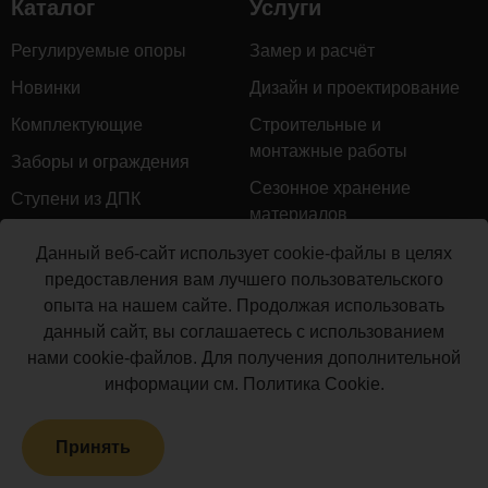
Каталог
Услуги
мм)
Балясина
Регулируемые опоры
Замер и расчёт
POLYWOOD™
4
м.п.
5
Новинки
Дизайн и проектирование
(50х50х3000
Комплектующие
Строительные и
мм)
монтажные работы
Крепеж для
Заборы и ограждения
5
балясин 55х40
шт.
9
Сезонное хранение
Ступени из ДПК
POLYWOOD™
материалов
Натуральное дерево
Крепеж для
Гарантийное обслуживание
Данный веб-сайт использует cookie-файлы в целях
перил
Керамогранит
4
шт.
4
предоставления вам лучшего пользовательского
Доставка
POLYWOOD™
опыта на нашем сайте. Продолжая использовать
Мебель для террас
85х45
Монтаж террасной доски
данный сайт, вы соглашаетесь с использованием
Маркизы и перголы
Крышка на
нами cookie-файлов. Для получения дополнительной
Производство террасной
7
столб
шт.
1
Сайдинг ДПК
информации см.
Политика Cookie
.
доски
POLYWOOD™
Распродажа
Юбка на столб
8
шт.
1
Принять
POLYWOOD™
Террасная доска ДПК