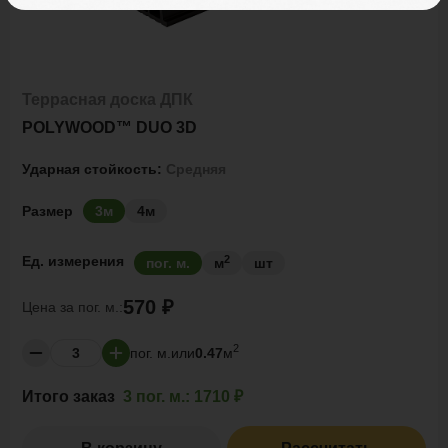
Террасная доска ДПК
POLYWOOD™ DUO 3D
Ударная стойкость:
Средняя
Размер
3м
4м
2
Ед. измерения
пог. м.
м
шт
570 ₽
Цена за
пог. м.:
2
пог. м.
или
0.47
м
Итого заказ
3 пог. м.:
1710 ₽