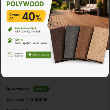
Заборы и ограждения
POLYWOOD™ ШТАКЕТНИК
Ед. измерения
пог. м.
9 800 ₽
Цена за пог. м.: