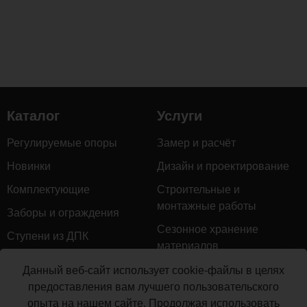
эстетическим
потенциалом.
Шлифовка
с
тиснением
под
дерево
Каталог
Услуги
делают
эти
Регулируемые опоры
Замер и расчёт
перила
Новинки
Дизайн и проектирование
не
только
Комплектующие
Строительные и
привлекательными,
монтажные работы
Заборы и ограждения
но
Сезонное хранение
и
Ступени из ДПК
материалов
приятными
Натуральное дерево
на
Гарантийное обслуживание
Данный веб-сайт использует cookie-файлы в целях
ощупь.
Керамогранит
предоставления вам лучшего пользовательского
Доставка
опыта на нашем сайте. Продолжая использовать
Мебель для террас