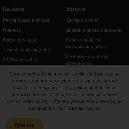
столба 120х120
1
шт.
1
Каталог
Услуги
мм (длина 900
мм)
Регулируемые опоры
Замер и расчёт
Столб
Новинки
Дизайн и проектирование
POLYWOOD™
2
м.п.
1
(120х120х3000
Комплектующие
Строительные и
мм)
монтажные работы
Заборы и ограждения
Перила
Сезонное хранение
Ступени из ДПК
верхняя/
материалов
нижняя
Натуральное дерево
3
м.п.
4
Гарантийное обслуживание
POLYWOOD™
Данный веб-сайт использует cookie-файлы в целях
Керамогранит
(85х45х3000
предоставления вам лучшего пользовательского
Доставка
мм)
опыта на нашем сайте. Продолжая использовать
Мебель для террас
Монтаж террасной доски
данный сайт, вы соглашаетесь с использованием
Балясина
Маркизы и перголы
нами cookie-файлов. Для получения дополнительной
POLYWOOD™
Производство террасной
4
м.п.
6
Сайдинг ДПК
информации см.
Политика Cookie
.
(50х50х3000
доски
мм)
Распродажа
Крепеж для
Принять
Террасная доска ДПК