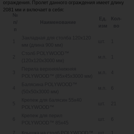
ограждения. Пролет данного ограждения имеет длину
2081 мм и включает в себя:
№
Ед.
Кол-
п/
Наименование
изм
во
п
Закладная для столба 120х120
1
шт.
1
мм (длина 900 мм)
Столб POLYWOOD™
2
м.п.
1
(120х120х3000 мм)
Перила верхняя/нижняя
3
м.п.
4
POLYWOOD™ (85х45х3000 мм)
Балясина POLYWOOD™
4
м.п.
6
(50х50х3000 мм)
Крепеж для балясин 55х40
5
шт.
21
POLYWOOD™
Крепеж для перил
6
шт.
6
POLYWOOD™ 85х45
7
Крышка на столб POLYWOOD™
шт.
1