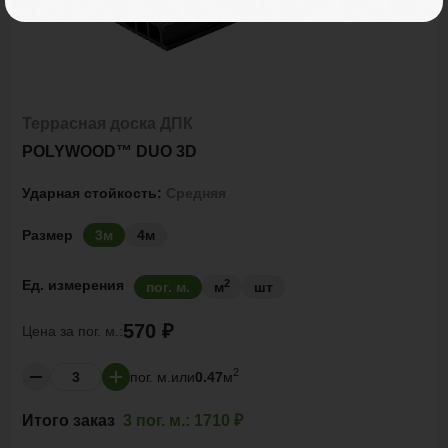
Террасная доска ДПК
POLYWOOD™ DUO 3D
Ударная стойкость:
Средняя
Размер
3м
4м
2
Ед. измерения
пог. м.
м
шт
570 ₽
Цена за
пог. м.:
2
пог. м.
или
0.47
м
Итого заказ
3 пог. м.:
1710 ₽