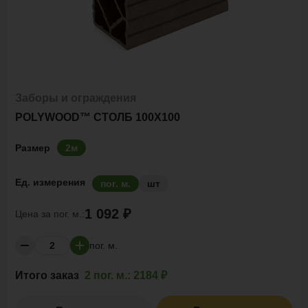
Заборы и ограждения
POLYWOOD™ СТОЛБ 100Х100
Размер
2м
Ед. измерения
пог. м.
шт
1 092 ₽
Цена за
пог. м.:
пог. м.
Итого заказ
2 пог. м.:
2184 ₽