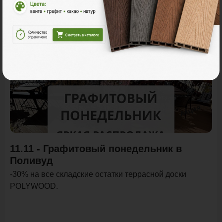
Акции
Акция
11.11 - Графитовый понедельник в
Поливуд
-30% на все складские остатки террасной доски
POLYWOOD.