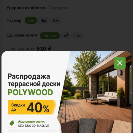
Ударная стойкость:
Средняя
Размер
3м
4м
6м
2
Ед. измерения
пог. м.
м
шт
630 ₽
Цена за
пог. м.:
2
пог. м.
или
0.47
м
Итого заказ
3 пог. м.:
1890 ₽
В корзину
Рассчитать