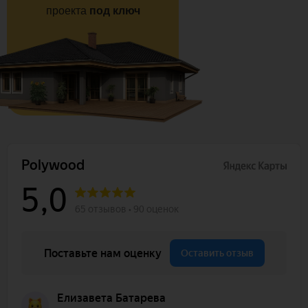
проекта
под ключ