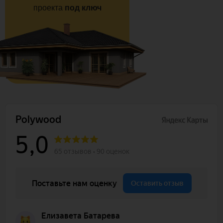
проекта
под ключ