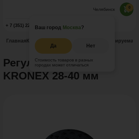
0
Челябинск
Заказать звонок
+ 7 (351) 225-89-09
Ваш город
Москва
?
Главная
Каталог
Регулируемые опоры
Регулируемая 
Да
Нет
Регулируемая опора
Стоимость товаров в разных
городах может отличаться
KRONEX 28-40 мм