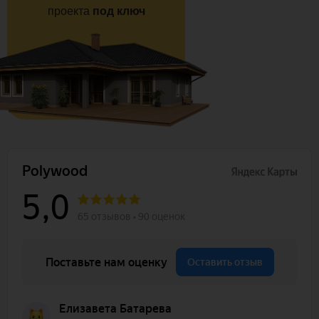
проекта
под ключ