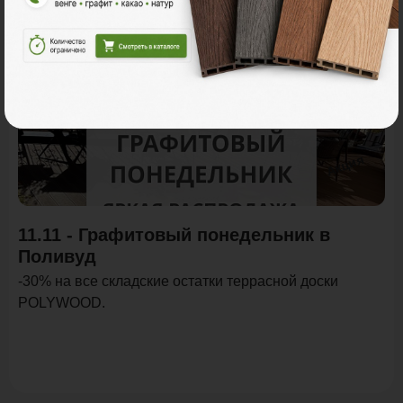
Акция
11.11 - Графитовый понедельник в
Поливуд
-30% на все складские остатки террасной доски
POLYWOOD.