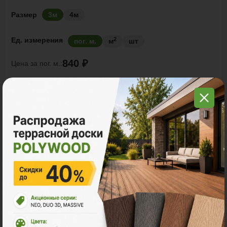
Размер
3м
4м
2
Ед. измерения
пог. м.
м
шт
840 ₽
Цена за
пог. м.:
2
пог. м.
или
1.00
м
Итого заказ
3 пог. м.:
2520 ₽
В корзину
Рассчитать
Акции