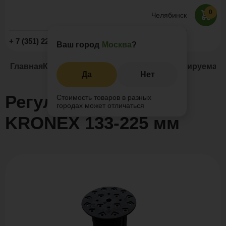
0
Челябинск
Заказать звонок
+ 7 (351) 225-89-09
Ваш город
Москва
?
Главная
Каталог
Регулируемые опоры
Регулируемая 
Да
Нет
Регулируемая опора
Стоимость товаров в разных
городах может отличаться
KRONEX 133-225 мм