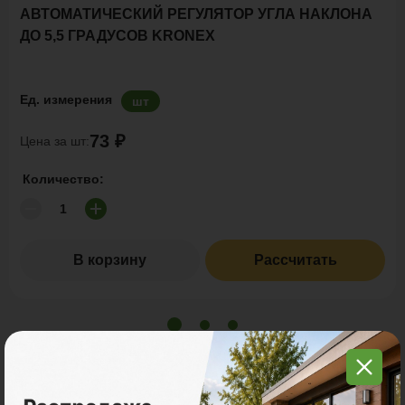
АВТОМАТИЧЕСКИЙ РЕГУЛЯТОР УГЛА НАКЛОНА
ДО 5,5 ГРАДУСОВ KRONEX
Ед. измерения
шт
73 ₽
Цена за шт:
Количество:
В корзину
Рассчитать