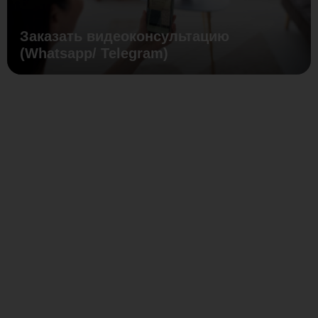
Заказать видеоконсультацию
(Whatsapp/ Telegram)
Готовое
инженерное
решение
для