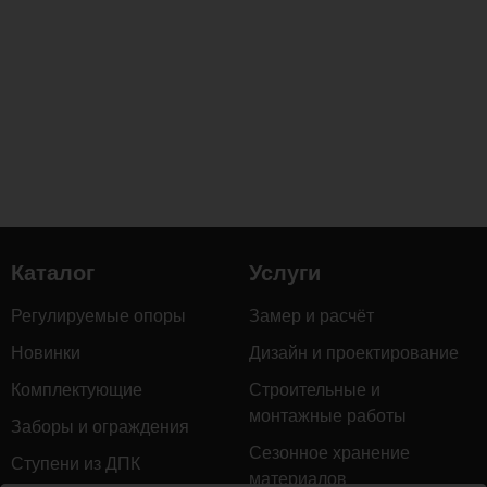
керамогранита.
Основные
достоинства
опорного
элемента
KRONEX
25
мм:
Безопасность
кровельных
мембран:
Массивная
Каталог
Услуги
подошва
опоры
Регулируемые опоры
Замер и расчёт
распределяет
Новинки
Дизайн и проектирование
вес
по
Комплектующие
Строительные и
поверхности,
монтажные работы
Заборы и ограждения
снижая
Сезонное хранение
удельную
Ступени из ДПК
материалов
нагрузку