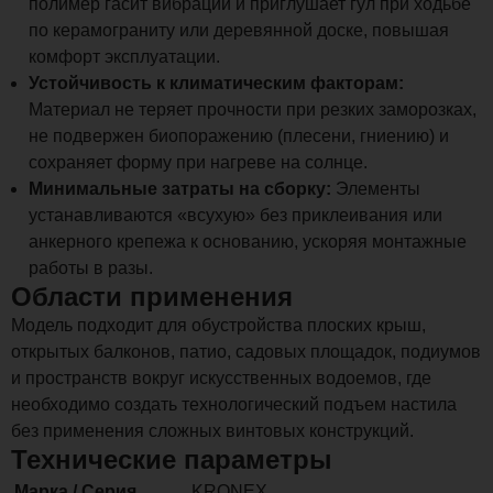
полимер гасит вибрации и приглушает гул при ходьбе
по керамограниту или деревянной доске, повышая
комфорт эксплуатации.
Устойчивость к климатическим факторам:
Материал не теряет прочности при резких заморозках,
не подвержен биопоражению (плесени, гниению) и
сохраняет форму при нагреве на солнце.
Минимальные затраты на сборку:
Элементы
устанавливаются «всухую» без приклеивания или
анкерного крепежа к основанию, ускоряя монтажные
работы в разы.
Области применения
Модель подходит для обустройства плоских крыш,
открытых балконов, патио, садовых площадок, подиумов
и пространств вокруг искусственных водоемов, где
необходимо создать технологический подъем настила
без применения сложных винтовых конструкций.
Технические параметры
Марка / Серия
KRONEX