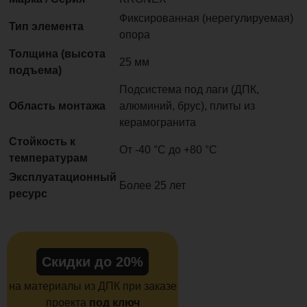
Фиксированная (нерегулируемая)
Тип элемента
опора
Толщина (высота
25 мм
подъема)
Подсистема под лаги (ДПК,
Область монтажа
алюминий, брус), плиты из
керамогранита
Стойкость к
От -40 °C до +80 °C
температурам
Эксплуатационный
Более 25 лет
ресурс
Скидки до 20%
на материалы из ДПК при заказе
проекта
под ключ