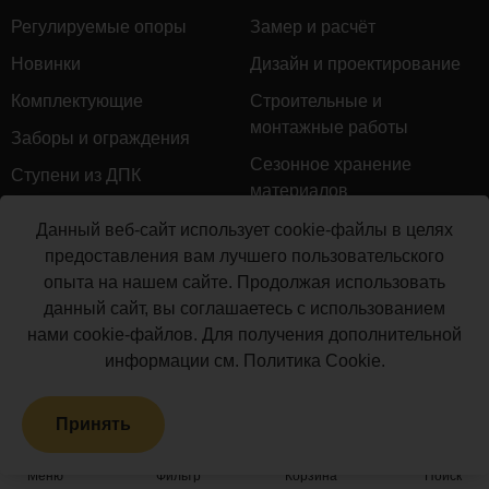
Регулируемые опоры
Замер и расчёт
Новинки
Дизайн и проектирование
Комплектующие
Строительные и
монтажные работы
Заборы и ограждения
Сезонное хранение
Ступени из ДПК
материалов
Натуральное дерево
Гарантийное обслуживание
Данный веб-сайт использует cookie-файлы в целях
Керамогранит
предоставления вам лучшего пользовательского
Доставка
опыта на нашем сайте. Продолжая использовать
Мебель для террас
Монтаж террасной доски
данный сайт, вы соглашаетесь с использованием
Маркизы и перголы
нами cookie-файлов. Для получения дополнительной
Производство террасной
Сайдинг ДПК
информации см.
Политика Cookie
.
доски
Распродажа
Принять
Террасная доска ДПК
Грядки из ДПК
Меню
Фильтр
Корзина
Поиск