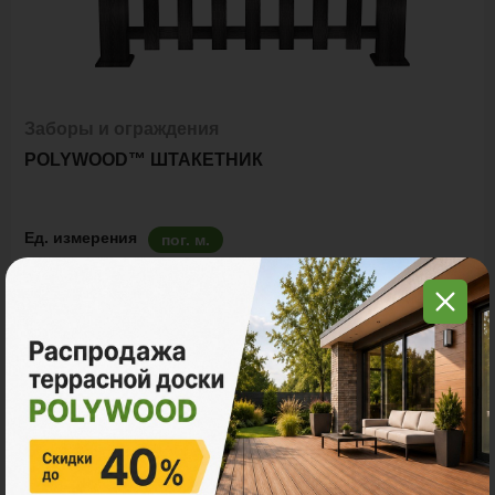
Заборы и ограждения
POLYWOOD™ ШТАКЕТНИК
Ед. измерения
пог. м.
9 800 ₽
Цена за пог. м.:
Количество:
В корзину
Рассчитать