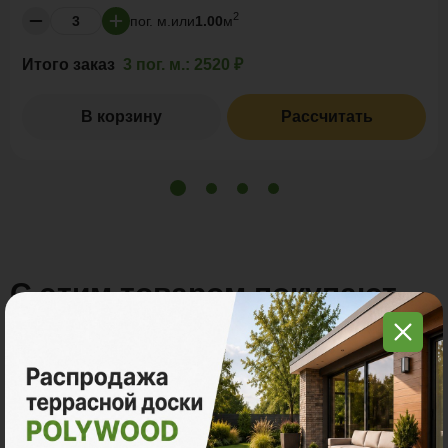
2
пог. м.
или
1.00
м
Итого заказ
3 пог. м.:
2520 ₽
В корзину
Рассчитать
С этим товаром покупают
Много