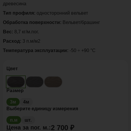
древесина
Тип профиля:
односторонний вельвет
Обработка поверхности:
Вельвет/брашинг
Вес:
8,7 кг/м.пог.
Расход:
3 п.м/м2
Температура эксплуатации:
-50 ÷ +90 °C
Цвет
Размер
3м
4м
Выберите единицу измерения
п.м
шт.
2 700 ₽
Цена за
пог. м.
: