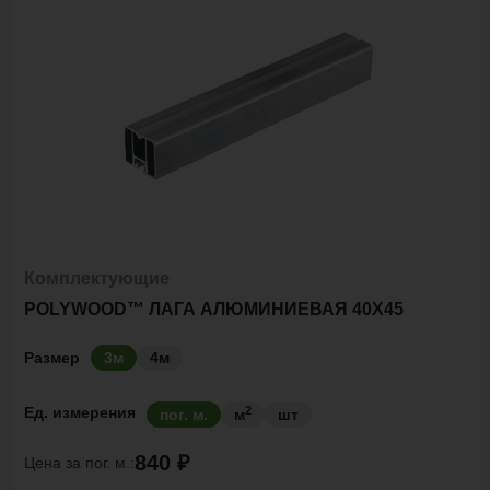
Комплектующие
POLYWOOD™ ЛАГА АЛЮМИНИЕВАЯ 40Х45
Размер
3м
4м
2
Ед. измерения
пог. м.
м
шт
840 ₽
Цена за
пог. м.: