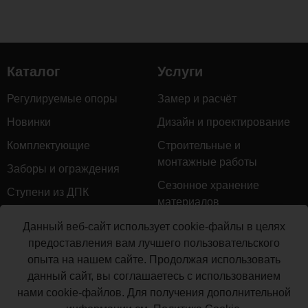
Размер
346х24
мм
Каталог
Услуги
Комментарии
Регулируемые опоры
Замер и расчёт
Новинки
Дизайн и проектирование
Загрузка
комментариев...
Комплектующие
Строительные и
монтажные работы
Заборы и ограждения
Сезонное хранение
Ступени из ДПК
материалов
Натуральное дерево
Гарантийное обслуживание
Данный веб-сайт использует cookie-файлы в целях
Керамогранит
предоставления вам лучшего пользовательского
Доставка
опыта на нашем сайте. Продолжая использовать
Мебель для террас
Монтаж террасной доски
данный сайт, вы соглашаетесь с использованием
Маркизы и перголы
нами cookie-файлов. Для получения дополнительной
Производство террасной