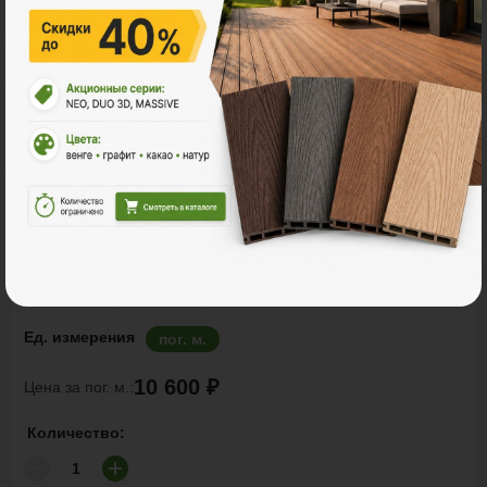
Заборы и ограждения
POLYWOOD™ КЛАССИК DUO
Ед. измерения
пог. м.
10 600 ₽
Цена за пог. м.:
Количество: