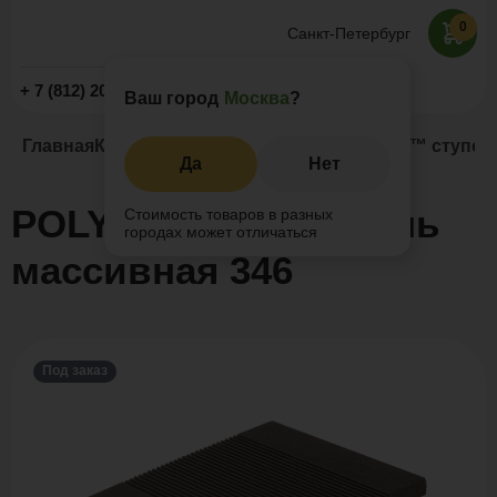
0
Санкт-Петербург
Заказать звонок
+ 7 (812) 209-19-59
Ваш город
Москва
?
Главная
Каталог
Ступени из ДПК
POLYWOOD™ ступень
Да
Нет
POLYWOOD™ ступень
Стоимость товаров в разных
городах может отличаться
массивная 346
Под заказ