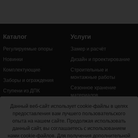
Размер
320х20
мм
Каталог
Услуги
Комментарии
Регулируемые опоры
Замер и расчёт
Новинки
Дизайн и проектирование
Загрузка
комментариев...
Комплектующие
Строительные и
монтажные работы
Заборы и ограждения
Сезонное хранение
Ступени из ДПК
материалов
Натуральное дерево
Гарантийное обслуживание
Данный веб-сайт использует cookie-файлы в целях
Керамогранит
предоставления вам лучшего пользовательского
Доставка
опыта на нашем сайте. Продолжая использовать
Мебель для террас
Монтаж террасной доски
данный сайт, вы соглашаетесь с использованием
Маркизы и перголы
нами cookie-файлов. Для получения дополнительной
Производство террасной