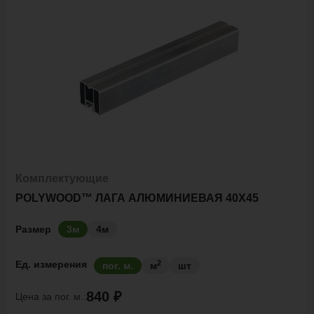
Комплектующие
POLYWOOD™ ЛАГА АЛЮМИНИЕВАЯ 40Х45
Размер
3м
4м
2
Ед. измерения
пог. м.
м
шт
840 ₽
Цена за
пог. м.: