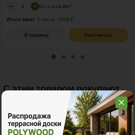
2
пог. м.
или
1.00
м
Итого заказ
3 пог. м.:
2520 ₽
В корзину
Рассчитать
С этим товаром покупают
Много