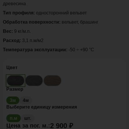
древесина
Тип профиля:
односторонний вельвет
Обработка поверхности:
вельвет, брашинг
Вес:
9 кг/м.п.
Расход:
3,1 п.м/м2
Температура эксплуатации:
-50 ÷ +90 °C
Цвет
Размер
3м
4м
Выберите единицу измерения
п.м
шт.
2 900 ₽
Цена за
пог. м.
: