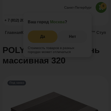
0
Санкт-Петербург
Заказать звонок
+ 7 (812) 209-19-59
Ваш город
Москва
?
Главная
Каталог
Ступени из ДПК
POLYWOOD™ Ступень
Да
Нет
POLYWOOD™ Ступень
Стоимость товаров в разных
городах может отличаться
массивная 320
Под заказ