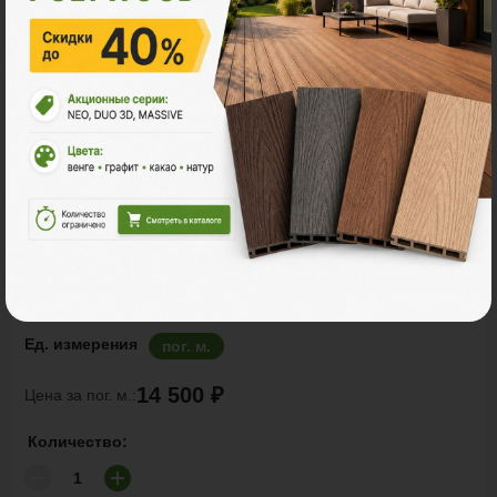
Заборы и ограждения
POLYWOOD™ ДВОЙНОЙ КРЕСТ
Ед. измерения
пог. м.
14 500 ₽
Цена за пог. м.:
Количество: