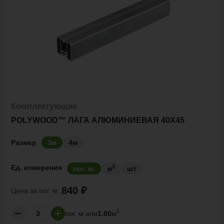
Комплектующие
POLYWOOD™ ЛАГА АЛЮМИНИЕВАЯ 40Х45
Размер
3м
4м
2
Ед. измерения
пог. м.
м
шт
840 ₽
Цена за
пог. м.:
2
пог. м.
или
1.00
м