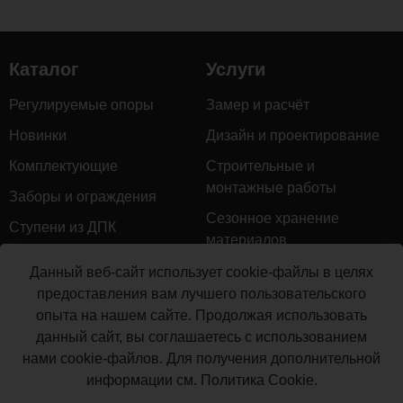
комментариев...
Каталог
Услуги
Регулируемые опоры
Замер и расчёт
Новинки
Дизайн и проектирование
Комплектующие
Строительные и
монтажные работы
Заборы и ограждения
Сезонное хранение
Ступени из ДПК
материалов
Натуральное дерево
Гарантийное обслуживание
Данный веб-сайт использует cookie-файлы в целях
Керамогранит
предоставления вам лучшего пользовательского
Доставка
опыта на нашем сайте. Продолжая использовать
Мебель для террас
Монтаж террасной доски
данный сайт, вы соглашаетесь с использованием
Маркизы и перголы
нами cookie-файлов. Для получения дополнительной
Производство террасной
Сайдинг ДПК
информации см.
Политика Cookie
.
доски