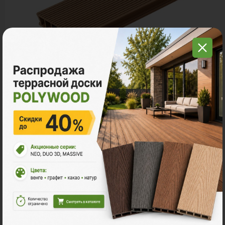
Террасная доска ДПК
POLYWOOD™ NEO COLOR
Ударная стойкость:
Умеренная
Размер
3м
4м
6м
3,5м
2
Ед. измерения
пог. м.
м
шт
294 ₽
Цена за
пог. м.:
2
пог. м.
или
0.55
м