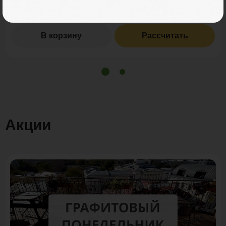
Итого заказ
3.5 пог. м.:
1029 ₽
В корзину
Рассчитать
Акции
Акция