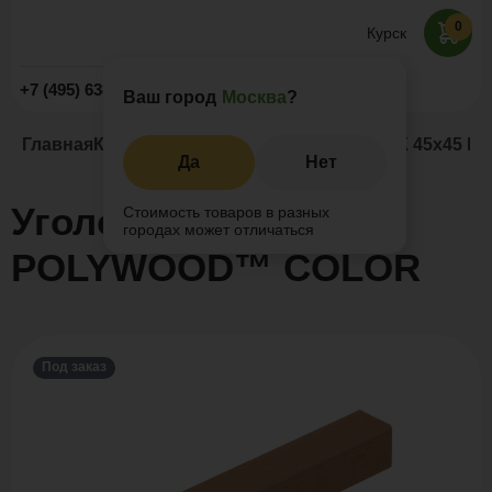
0
Курск
Заказать звонок
+7 (495) 638-52-09
Ваш город
Москва
?
Главная
Каталог
Комплектующие
Уголок ДПК 45х45
Да
Нет
Уголок ДПК 45х45
Стоимость товаров в разных
городах может отличаться
POLYWOOD™ COLOR
Под заказ