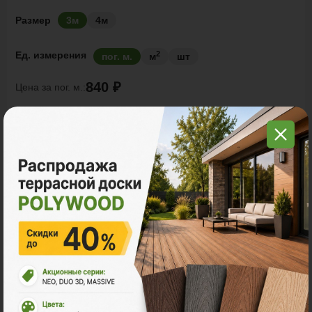
Размер
3м
4м
2
Ед. измерения
пог. м.
м
шт
840 ₽
Цена за
пог. м.:
2
пог. м.
или
1.00
м
Итого заказ
3 пог. м.:
2520 ₽
В корзину
Рассчитать
Акции