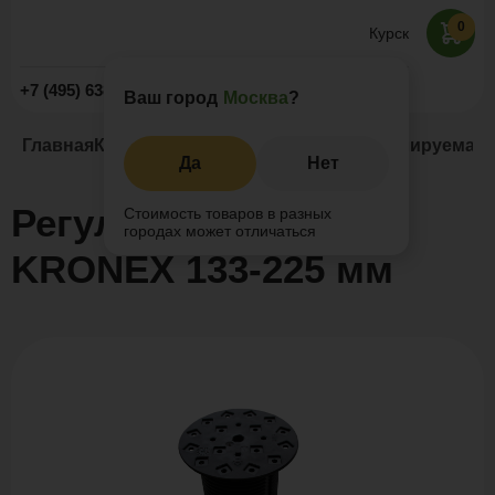
0
Курск
Заказать звонок
+7 (495) 638-52-09
Ваш город
Москва
?
Главная
Каталог
Регулируемые опоры
Регулируемая 
Да
Нет
Регулируемая опора
Стоимость товаров в разных
городах может отличаться
KRONEX 133-225 мм