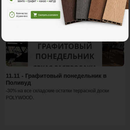
Акция
11.11 - Графитовый понедельник в
Поливуд
-30% на все складские остатки террасной доски
POLYWOOD.