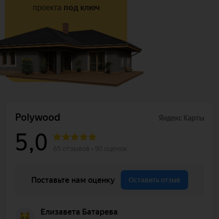
проекта
под ключ