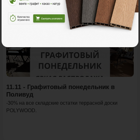
Акции
Акция
11.11 - Графитовый понедельник в
Поливуд
-30% на все складские остатки террасной доски
POLYWOOD.