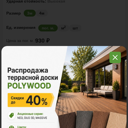
Ударная стойкость:
Высокая
Размер
3м
4м
2
Ед. измерения
пог. м.
м
шт
930 ₽
Цена за
пог. м.:
2
пог. м.
или
0.47
м
Итого заказ
3 пог. м.:
2790 ₽
В корзину
Рассчитать