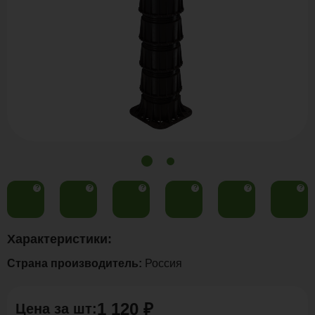
?
?
?
?
?
?
Характеристики:
Страна производитель:
Россия
1 120 ₽
Цена за
шт
: