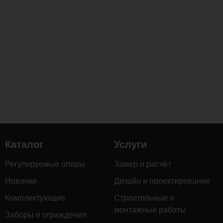
специально
приспособлен
для
работы
в
российском
климате.
Комментарии
Каталог
Услуги
Загрузка
комментариев...
Регулируемые опоры
Замер и расчёт
Новинки
Дизайн и проектирование
Комплектующие
Строительные и
монтажные работы
Заборы и ограждения