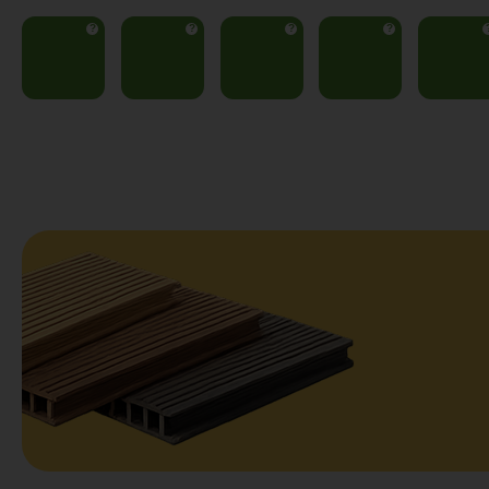
?
?
?
?