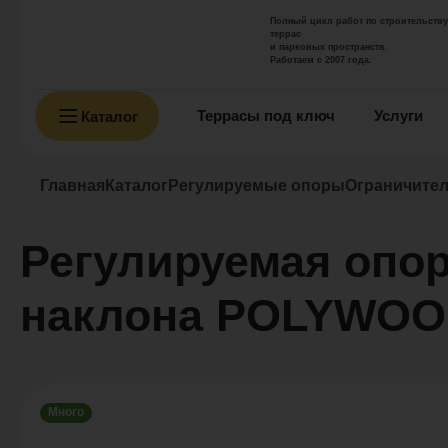
Полный цикл работ по строительству
террас
и парковых пространств.
Работаем с 2007 года.
Террасы под ключ
Услуги
Каталог
Главная
Каталог
Регулируемые опоры
Ограничите
Регулируемая опор
наклона POLYWO
Много