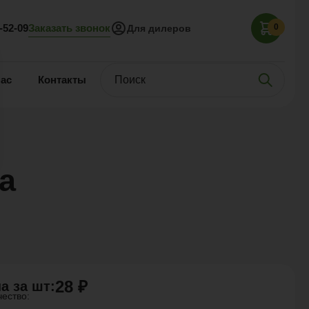
Заказать звонок
5-52-09
0
Для дилеров
нас
Контакты
а
28 ₽
а за
шт
:
чество: