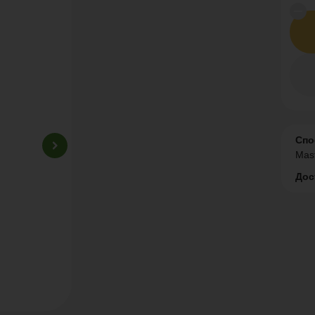
Спо
Mas
Дос