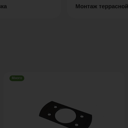
вка
Монтаж террасной
Много