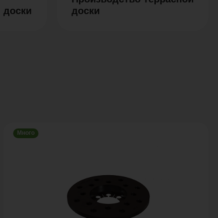
 доски
доски
Много