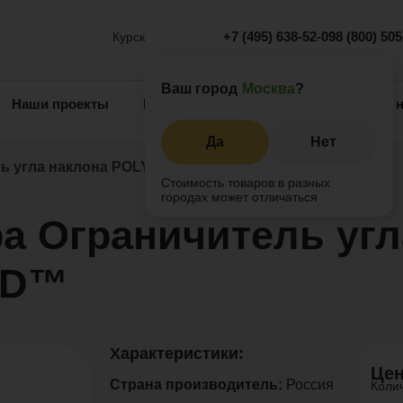
+7 (495) 638-52-09
8 (800) 50
Курск
Ваш город
Москва
?
Наши проекты
Информация
Инжиниринг
О 
Да
Нет
ль угла наклона POLYWOOD™
Стоимость товаров в разных
городах может отличаться
а Ограничитель угл
OD™
Характеристики:
Цен
Страна производитель:
Россия
Коли