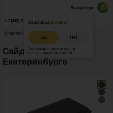
0
Екатеринбург
Заказать звонок
+ 7 (343) 302-20-52
Ваш город
Москва
?
Главная
Каталог
Сайдинг ДПК
Да
Нет
Сайдинг ДПК в
Стоимость товаров в разных
городах может отличаться
Екатеринбурге