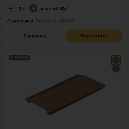
2
пог. м.
или
0.62
м
Итого заказ
3.6 пог. м.:
5123 ₽
В корзину
Рассчитать
Под заказ