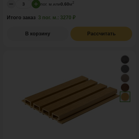
2
пог. м.
или
0.60
м
Итого заказ
3 пог. м.:
3270 ₽
В корзину
Рассчитать