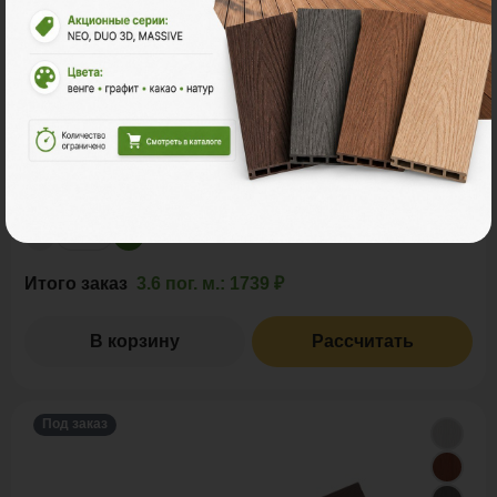
ФАСАДНОЙ ПАНЕЛИ ДВУХЦВЕТНЫЙ, CO-
EXTRUSION
Размер
3,6м
Ед. измерения
пог. м.
шт
483 ₽
Цена за
пог. м.:
пог. м.
Итого заказ
3.6 пог. м.:
1739 ₽
В корзину
Рассчитать
Под заказ