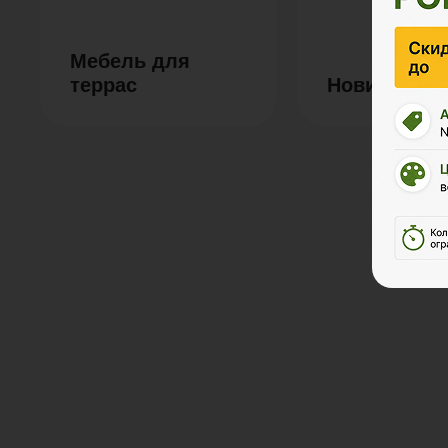
Мебель для
террас
Новинки