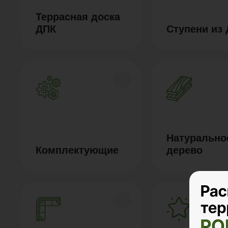
Террасная доска
ДПК
Ступени из
Натурально
Комплектующие
дерево