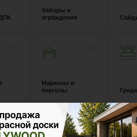
Заборы и
 ДПК
ограждения
Сайд
е
Маркизы и
перголы
Грядк