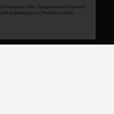
Клиенты
ыта на нашем сайте. Продолжая использовать
Отзывы
льной информации см.
Политика Cookie
.
Сотрудничество
Вакансии
Реквизиты
Вопрос-ответ
Документы
Оплата
К