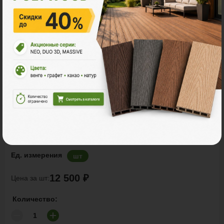
Заборы и ограждения
POLYWOOD™ ДВОЙНОЙ КЛАССИК
Ед. измерения
шт
12 500 ₽
Цена за шт:
Количество: