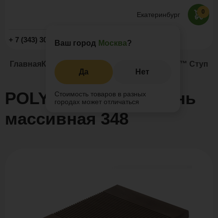
0
Екатеринбург
Заказать звонок
+ 7 (343) 302-20-52
Ваш город
Москва
?
Главная
Каталог
Ступени из ДПК
POLYWOOD™ Ступень
Да
Нет
POLYWOOD™ Ступень
Стоимость товаров в разных
городах может отличаться
массивная 348