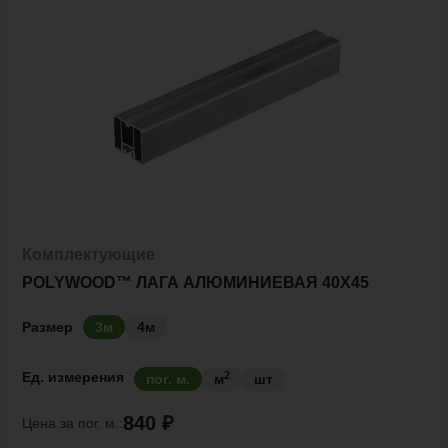
Комплектующие
POLYWOOD™ ЛАГА АЛЮМИНИЕВАЯ 40Х45
Размер
3м
4м
2
Ед. измерения
пог. м.
м
шт
840 ₽
Цена за
пог. м.: