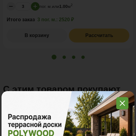
2
пог. м.
или
1.00
м
Итого заказ
3 пог. м.:
2520 ₽
В корзину
Рассчитать
С этим товаром покупают
Много