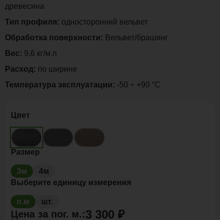
древесина
Тип профиля:
односторонний вельвет
Обработка поверхности:
Вельвет/брашинг
Вес:
9,6 кг/м.п
Расход:
по ширине
Температура эксплуатации:
-50 ÷ +90 °C
Цвет
Размер
3м
4м
Выберите единицу измерения
п.м
шт.
3 300 ₽
Цена за
пог. м.
: