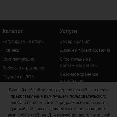
Размер
348х23
мм
Каталог
Услуги
Комментарии
Регулируемые опоры
Замер и расчёт
Новинки
Дизайн и проектирование
Загрузка
комментариев...
Комплектующие
Строительные и
монтажные работы
Заборы и ограждения
Сезонное хранение
Ступени из ДПК
материалов
Натуральное дерево
Гарантийное обслуживание
Данный веб-сайт использует cookie-файлы в целях
Керамогранит
предоставления вам лучшего пользовательского
Доставка
опыта на нашем сайте. Продолжая использовать
Мебель для террас
Монтаж террасной доски
данный сайт, вы соглашаетесь с использованием
Маркизы и перголы
нами cookie-файлов. Для получения дополнительной
Производство террасной