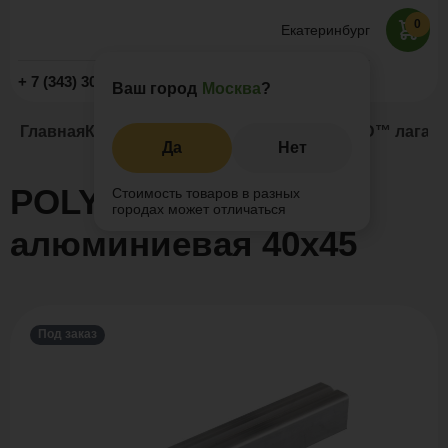
0
Екатеринбург
Заказать звонок
+ 7 (343) 302-20-52
Ваш город
Москва
?
Главная
Каталог
Комплектующие
POLYWOOD™ лага ал
Да
Нет
POLYWOOD™ лага
Стоимость товаров в разных
городах может отличаться
алюминиевая 40х45
Под заказ