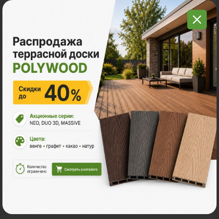
Террасная доска ДПК
POLYWOOD™ NEO
Ударная стойкость:
Умеренная
Размер
3м
4м
6м
2
Ед. измерения
пог. м.
м
шт
406 ₽
Цена за
пог. м.:
2
пог. м.
или
0.47
м
Итого заказ
3 пог. м.:
1218 ₽
В корзину
Рассчитать