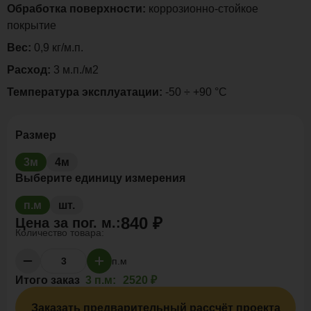
Обработка поверхности:
коррозионно-стойкое
покрытие
Вес:
0,9 кг/м.п.
Расход:
3 м.п./м2
Температура эксплуатации:
-50 ÷ +90 °C
Размер
3м
4м
Выберите единицу измерения
п.м
шт.
840 ₽
Цена за
пог. м.
:
Количество товара:
п.м
Итого заказ
3 п.м:
2520 ₽
Заказать предварительный рассчёт проекта