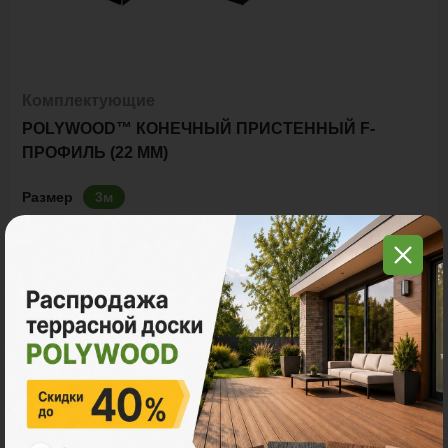
Комплектующие
POLYWOOD™ КОНЕЧНЫЙ ПРИСТЕННЫЙ F-
ПРОФИЛЬ (22 ММ)
Размер
3м
Ед. измерения
пог. м.
шт
770 ₽
Цена за
пог. м.:
пог. м.
Итого заказ
3 пог. м.:
2310 ₽
В корзину
Рассчитать