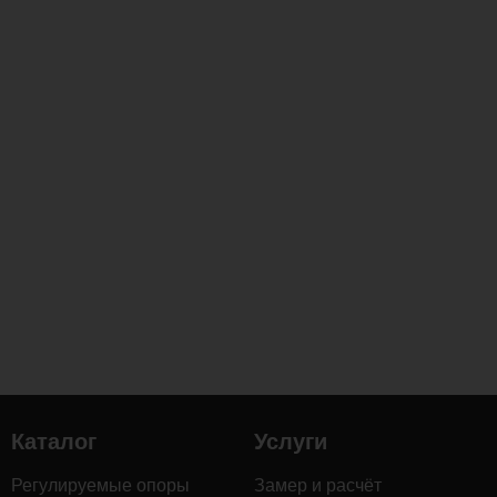
использования
на
террасах
частных
домов,
балконах
и
других
площадках
с
умеренной
интенсивностью
нагрузок.
Размер
152х28
Каталог
Услуги
мм
Регулируемые опоры
Замер и расчёт