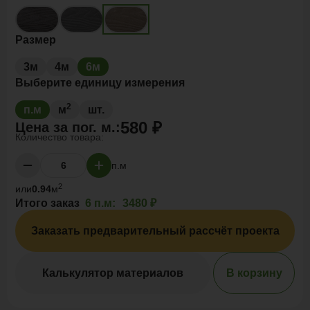
Размер
3м
4м
6м
Выберите единицу измерения
2
п.м
м
шт.
580 ₽
Цена за
пог. м.
:
Количество товара:
п.м
2
или
0.94
м
Итого заказ
6 п.м:
3480 ₽
Заказать предварительный рассчёт проекта
Калькулятор материалов
В корзину